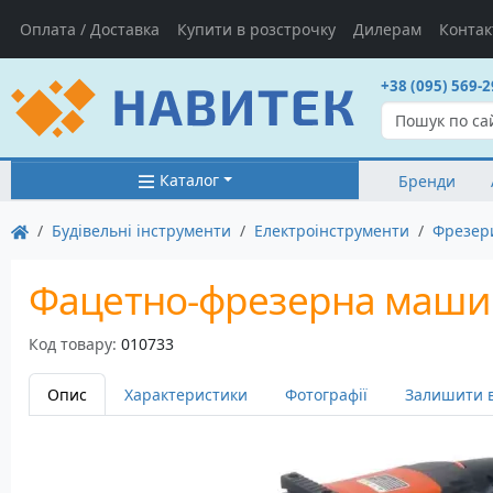
Оплата / Доставка
Купити в розстрочку
Дилерам
Контак
+38 (095) 569-2
Каталог
Бренди
Будівельні інструменти
Електроінструменти
Фрезер
Фацетно-фрезерна маши
Код товару:
010733
Опис
Характеристики
Фотографії
Залишити в