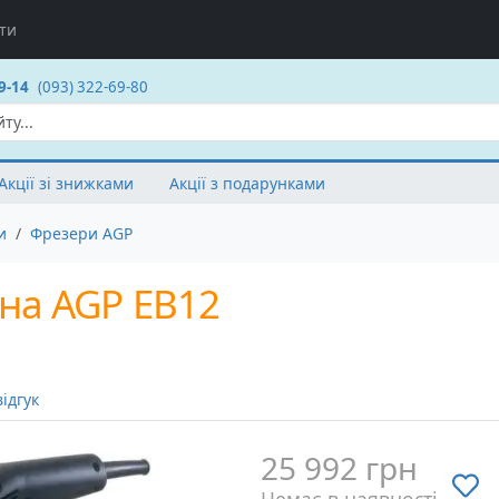
ти
9-14
(093) 322-69-80
Акції зі знижками
Акції з подарунками
и
Фрезери AGP
на AGP EB12
ідгук
25 992 грн