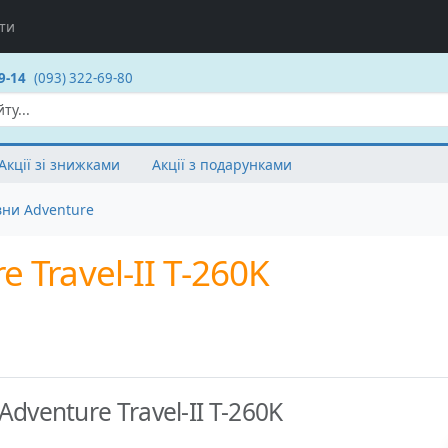
ти
9-14
(093) 322-69-80
Акції зі знижками
Акції з подарунками
вни Adventure
Travel-II T-260K
dventure Travel-II T-260K