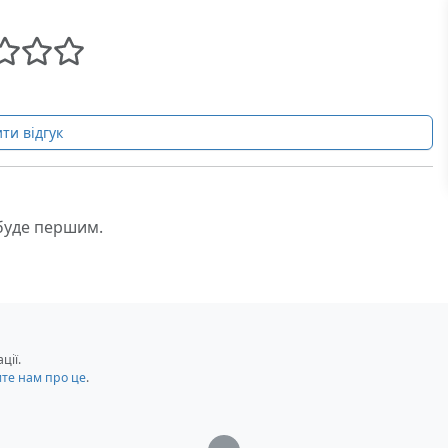
ти відгук
 буде першим.
ції.
мте нам про це
.