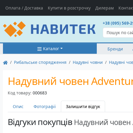
Оплата / Доставка
Купити в розстрочку
Дилерам
Контак
+38 (095) 569-2
Каталог
Бренди
Рибальське спорядження
Надувні човни
Надувні чо
Надувний човен Adventure 
Код товару:
000683
Опис
Фотографії
Залишити відгук
Відгуки покупців
Надувний човен A