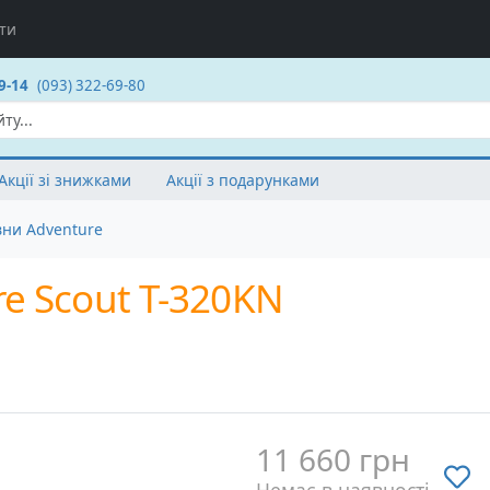
ти
9-14
(093) 322-69-80
Акції зі знижками
Акції з подарунками
вни Adventure
e Scout T-320KN
11 660 грн