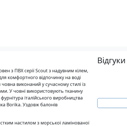
Відгуки
вен з ПВХ серії Scout з надувним кілем,
 для комфортного відпочинку на воді
 човна виконаний у сучасному стилі із
ми. У човні використовують тканину
а фурнітура італійського виробництва
ика Borika. Уздовж балонів
рстким настилом з морської ламінованої