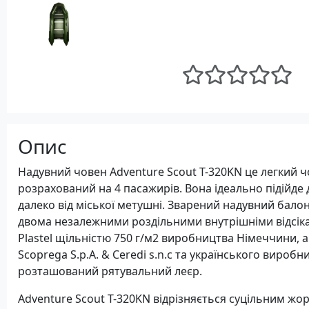
Опис
Надувний човен Adventure Scout T-320KN це легкий чо
розрахований на 4 пасажирів. Вона ідеально підійде
далеко від міської метушні. Зварений надувний балон
двома незалежними роздільними внутрішніми відсіка
Plastel щільністю 750 г/м2 виробництва Німеччини, 
Scoprega S.p.A. & Ceredi s.n.c та українського виробн
розташований рятувальний леєр.
Adventure Scout T-320KN відрізняється суцільним жо