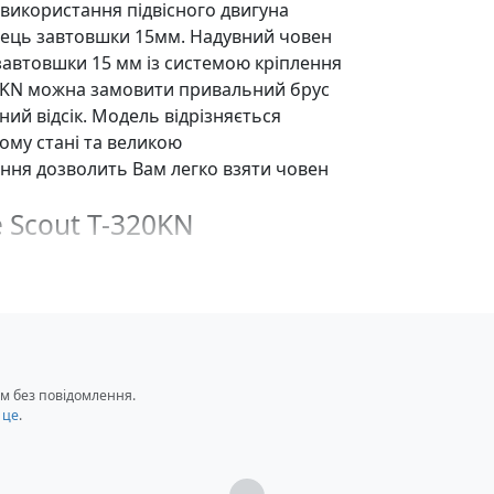
використання підвісного двигуна
нець завтовшки 15мм. Надувний човен
автовшки 15 мм із системою кріплення
20KN можна замовити привальний брус
ий відсік. Модель відрізняється
ому стані та великою
ння дозволить Вам легко взяти човен
 Scout T-320KN
 кіль
м без повідомлення.
 це
.
Загрузка...