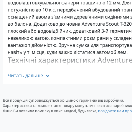
водовідштовхувальної фанери товщиною 12 мм. Для 
потужністю до 10 к.с. передбачений вбудований тра
оснащений двома з'ємними дерев'яними сидіннями з
до балона. Додатково до човна Adventure Scout T-3
плоский або водовідбійник, додатковий 3-й герметичн
невеликою вагою, компактними розмірами у складен
вантажопідйомністю. Зручна сумка для транспортува
навіть у ті місця, куди важко дістатися автомобілем.
Технічні характеристики Adventure
Тип днища: Суцільний жорсткий настил, надувний
Читать дальше
Габаритні розміри: 320x132 см
Кількість пасажирів: 4 чол
Вантажопідйомність: 450 кг
Діаметр балона: 38 см
Вся продукція супроводжується офіційною гарантією від виробника.
Кількість відсіків: 2
Характеристики та комплектація товару можуть змінюватися виробнико
Якщо Ви виявили помилку в описі моделі, будь ласка,
повідомте нам про
Потужність двигуна: 10 л.с. - максимально
Вага човна у комплекті: 38 кг
Колір балона: Світло-сірий, сірий, зелений