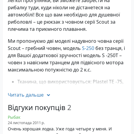
легкої прогулянки, Ви зможете забрести на
рибалку туди, куди ніколи не дістанетеся на
автомобілі! Все що вам необхідно для душевної
риболовлі – це рюкзак з човном серії Scout за
плечима та приємного плавання.
Ми пропонуємо дві моделі надувного човна серії
Scout – гребний човен, модель
S-250
без транця, і
для Вашої додаткової зручності модель S -250T –
човен з навісним транцем для підвісного мотора
максимальною потужністю до 2 к.с.
Тканина, що використовується: Plastel TE -75,
750 г/м2, пр-во Чехія
Читать дальше
Тип днища: лайка
Гарантія: 12 місяців з моменту покупки
Відгуки покупців
2
Колір: зелений, світло-сірий (на замовлення)
Рыбак
Характеристики
24 листопада 2011 р.
Очень хорошая лодка. Уже года четыре у меня. И
Довжина зовнішня: 250 см