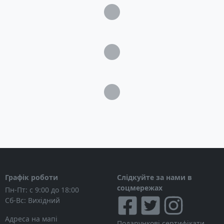
Рейкова слоінь (3 шт)
Знімний транець для підвісного двигуна (для
моделі S-250T)
Два знімні дерев'яні сидіння
Два весла в комплекті з комірками
Леєр рятувальний вздовж балона
Носове буксирувальне кільце, кормове кільце
для якоря
Комфортабельний рюкзак для перенесення
човна
Насос, перехідник до насосу – Рем. комплет
(матеріал, клей) для екстреного ремонту
Інструкція з експлуатації
Графік роботи
Слідкуйте за нами в
соцмережах
Пн-Пт: с 9:00 до 18:00
Сб-Вс: Вихідний
Адреса на мапі
Подарункові сертифікати