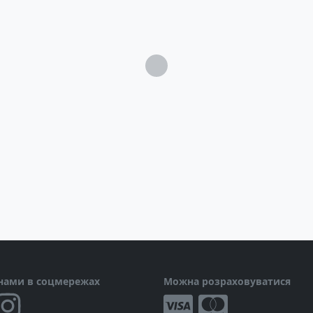
Загрузка...
еріал, клей) для екстреного ремонту
ткого настилу (легко поміщається в
 нами в соцмережах
Можна розраховуватися