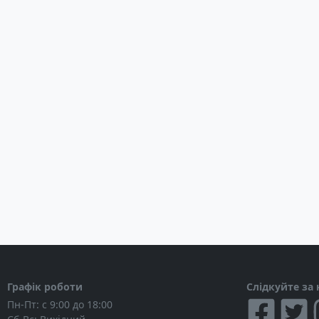
Надувний човен Adventure Arta A-240
Такелажні носові кільця
Два весла з уключинами та опорами уключини
Два знімні дерев'яні сидіння
Насос, перехідник до насосу – Рем. комплект (мат
комфортабельна сумка для човна; сумка для жорс
основну сумку разом із човном)
Інструкція з експлуатації
Графік роботи
Слідкуйте за
Пн-Пт: с 9:00 до 18:00