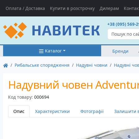
Оплата / Доставка
Купити в розстрочку
Дилерам
Контак
+38 (095) 569-2
Каталог
Бренди
Рибальське спорядження
Надувні човни
Надувні чо
Надувний човен Adventure
Код товару:
000694
Опис
Характеристики
Фотографії
Залишити в