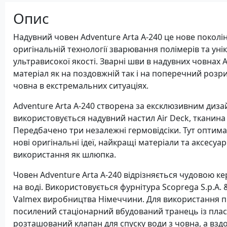
Опис
Надувний човен Adventure Arta A-240 це нове поколін
оригінальній технології зварювання полімерів та ун
ультрависокої якості. Зварні шви в надувних човнах A
матеріал як на поздовжній так і на поперечний розр
човна в екстремальних ситуаціях.
Adventure Arta A-240 створена за ексклюзивним дизай
використовується надувний настил Air Deck, тканин
Передбачено три незалежні гермовідсіки. Тут оптим
нові оригінальні ідеї, найкращі матеріали та аксесуа
використання як шлюпка.
Човен Adventure Arta A-240 відрізняється чудовою к
на воді. Використовується фурнітура Scoprega S.p.A. &
Valmex виробництва Німеччини. Для використання п
посилений стаціонарний вбудований транець із плас
розташований клапан для спуску води з човна, а вз