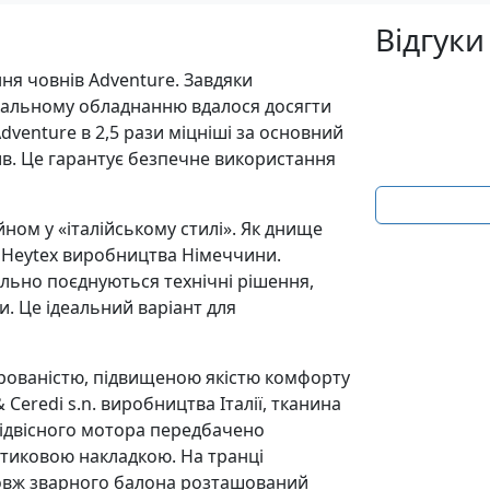
Відгуки
ня човнів Adventure. Завдяки
ікальному обладнанню вдалося досягти
dventure в 2,5 рази міцніші за основний
ив. Це гарантує безпечне використання
ном у «італійському стилі». Як днище
а Heytex виробництва Німеччини.
ально поєднуються технічні рішення,
ри. Це ідеальний варіант для
ерованістю, підвищеною якістю комфорту
 Ceredi s.n. виробництва Італії, тканина
ідвісного мотора передбачено
тиковою накладкою. На транці
довж зварного балона розташований