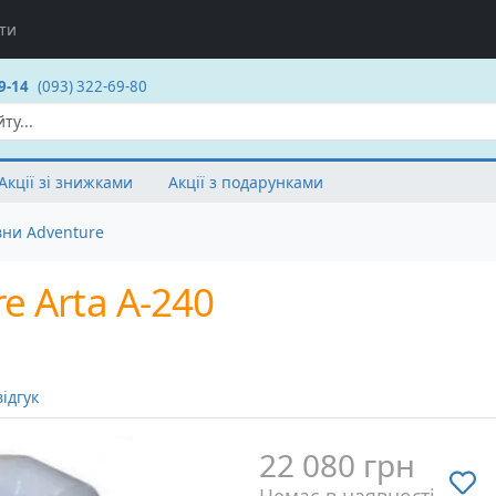
ти
9-14
(093) 322-69-80
Акції зі знижками
Акції з подарунками
вни Adventure
 Arta A-240
ідгук
22 080 грн