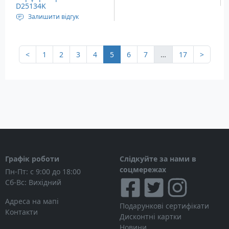
D25134K
Залишити відгук
Тип: Перфоратор – Макс.
кількість оборотів
холостого ходу: 1500 об/
<
1
2
3
4
5
6
7
…
17
>
хв – Макс. кількість
ударів за хвилину: 5500
уд/хв
Розміри (Д х В): 335 x 210
мм
Вага: 2.6 кг
Графік роботи
Слідкуйте за нами в
соцмережах
Пн-Пт: с 9:00 до 18:00
Сб-Вс: Вихідний
Адреса на мапі
Подарункові сертифікати
Контакти
Дисконтні картки
Новини