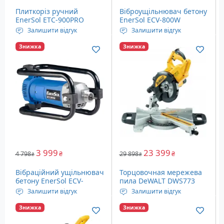
Плиткоріз ручний
Віброущільнювач бетону
EnerSol ETC-900PRO
EnerSol ECV-800W
Залишити відгук
Залишити відгук
Глибина різу: 16 мм
Тип: глибинний
Знижка
Знижка
Максимальна довжина
Діаметр булави: 35 мм
різу: 900 мм
Частота вібрацій: 5600
Габаритні розміри:
віб/хв
1150х220 x 150 мм
Вага: 2.3 кг
Вага: 8.3 кг
3 999
23 399
4 798
₴
29 898
₴
₴
₴
Вібраційний ущільнювач
Торцовочная мережева
бетону EnerSol ECV-
пила DeWALT DWS773
2000W
Залишити відгук
Залишити відгук
Тип: глибинний
Потужність: 1300 Ватт
Знижка
Знижка
Діаметр булави: 38-45 мм
Максимальна кількість