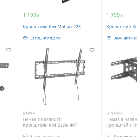
1 199
1 799
₴
₴
Кронштейн Kivi Motion-223
Кронштейн Kiv
Залишити відгук
Залишити ві
0 x
Стандарт кріплення: VESA 200 x
Стандарт кріп
200 мм
400 мм
3"
Діагональ телевізора: 27 – 43"
Діагональ теле
Кут нахилу: +3° ~ -10°
Кут нахилу: +1
 30 кг
Максимальне навантаження: 30 кг
Максимальне 
899
2 199
₴
₴
Немає в наявності
Немає в наявн
Кронштейн Kivi Basic-46T
Кронштейн Kiv
Залишити відгук
Залишити ві