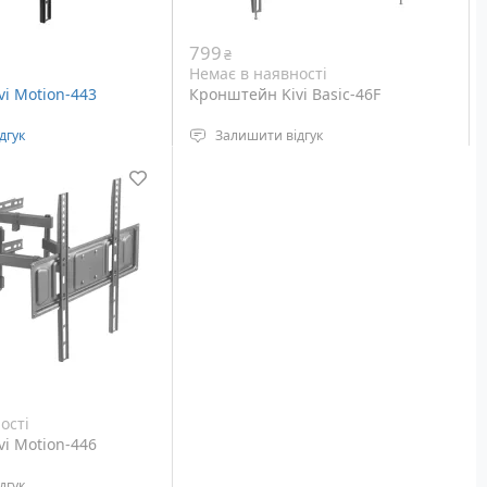
799
₴
Немає в наявності
i Motion-443
Кронштейн Kivi Basic-46F
дгук
Залишити відгук
лення: VESA 400 x
Стандарт кріплення: VESA 400 x
600 мм
візора: 32 – 55"
Діагональ телевізора: 37 – 70"
0° ~ -15°
Максимальне навантаження: 45 кг
навантаження: 35 кг
ості
i Motion-446
дгук