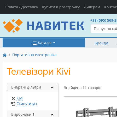
Оплата / Доставка
Купити в розстрочку
Дилерам
Контак
+38 (095) 569-2
Каталог
Бренди
Портативна електроніка
Телевізори Kivi
Вибрані фільтри
Знайдено 11 товарів
Kivi
Скинути усі
Виробники 1