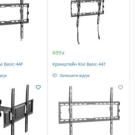
699
₴
i Basic-44F
Кронштейн Kivi Basic-44T
дгук
Залишити відгук
лення: VESA 400 x
Стандарт кріплення: VESA 400 x
400 мм
візора: 32 – 55"
Діагональ телевізора: 32 – 55"
навантаження: 45 кг
Кут нахилу: 8°
Максимальне навантаження: 45 кг