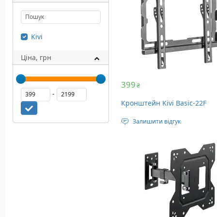
Kivi
Ціна, грн
399
₴
-
Кронштейн Kivi Basic-22F
Залишити відгук
Стандарт кріплення: VESA 20
200 мм
Діагональ телевізора: 23 – 4
Максимальне навантаження: