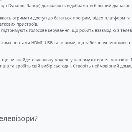
(High Dynamic Range) дозволяють відображати більший діапазон 
оляють отримати доступ до багатьох програм, відео-платформ та
аткових пристроїв.
ів підтримують голосове керування, що робить взаємодію з теле
ькома портами HDMI, USB та іншими, що забезпечує можливість п
, що ви знайдете ідеальну модель у нашому інтернет-магазині. М
упців та зробіть свій вибір сьогодні. Створіть неймовірний до
Телевізори?