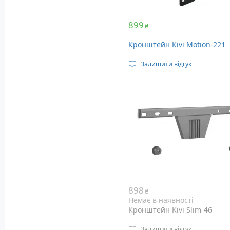
899
₴
Кронштейн Kivi Motion-221
Залишити відгук
Стандарт кріплення: VESA 20
200 мм
Діагональ телевізора: 27 – 4
Кут нахилу: +5° ~ -8°
Максимальне навантаження:
898
₴
Немає в наявності
Кронштейн Kivi Slim-46
Залишити відгук