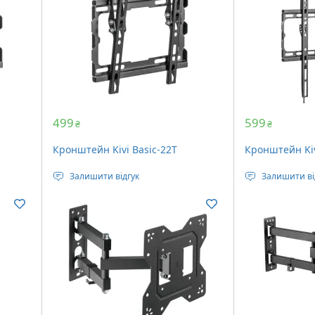
499
599
₴
₴
Кронштейн Kivi Basic-22T
Кронштейн Kiv
Залишити відгук
Залишити ві
0 x
Стандарт кріплення: VESA 200 x
Стандарт кріп
200 мм
400 мм
3"
Діагональ телевізора: 23 – 43"
Діагональ теле
 45 кг
Кут нахилу: 8°
Максимальне 
Максимальне навантаження: 45 кг