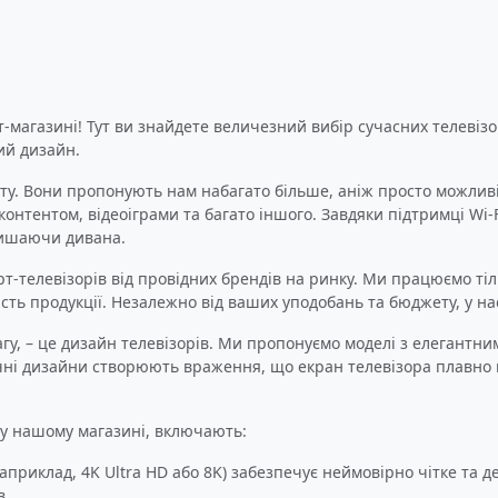
-магазині! Тут ви знайдете величезний вибір сучасних телевізор
ий дизайн.
ту. Вони пропонують нам набагато більше, аніж просто можливі
онтентом, відеоіграми та багато іншого. Завдяки підтримці Wi
алишаючи дивана.
-телевізорів від провідних брендів на ринку. Ми працюємо тіл
ість продукції. Незалежно від ваших уподобань та бюджету, у нас
агу, – це дизайн телевізорів. Ми пропонуємо моделі з елегантн
стичні дизайни створюють враження, що екран телевізора плавн
 у нашому магазині, включають:
(наприклад, 4K Ultra HD або 8K) забезпечує неймовірно чітке та
в.