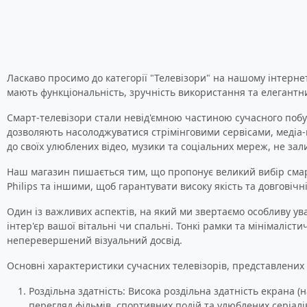
Ласкаво просимо до категорії "Телевізори" на нашому інтернет
мають функціональність, зручність використання та елегантн
Смарт-телевізори стали невід'ємною частиною сучасного побу
дозволяють насолоджуватися стрімінговими сервісами, медіа-к
до своїх улюблених відео, музики та соціальних мереж, не з
Наш магазин пишається тим, що пропонує великий вибір смарт
Philips та іншими, щоб гарантувати високу якість та довговічн
Один із важливих аспектів, на який ми звертаємо особливу ув
інтер'єр вашої вітальні чи спальні. Тонкі рамки та мінімалі
неперевершений візуальний досвід.
Основні характеристики сучасних телевізорів, представлених
Роздільна здатність: Висока роздільна здатність екрана 
перегляд фільмів, спортивних подій та улюблених серіалі