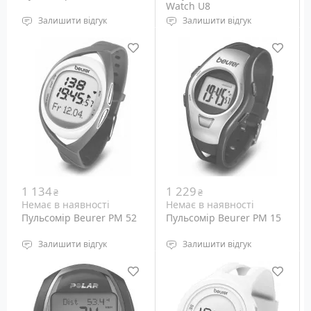
Watch U8
Залишити відгук
Залишити відгук
водонепроникність: до
Екран: 1.48", 128х128
50 м
пікселів
Підсвічування дисплея:
Батарея: 230 мАг
світлодіодне
Габарити: н.д.
Вага: н.д.
1 134
1 229
₴
₴
Немає в наявності
Немає в наявності
Пульсомір Beurer PM 52
Пульсомір Beurer PM 15
Залишити відгук
Залишити відгук
водонепроникність: до
водонепроникність: до
30 м
50 м
Підсвічування дисплея:
Підсвічування дисплея:
світлодіодне
світлодіодне