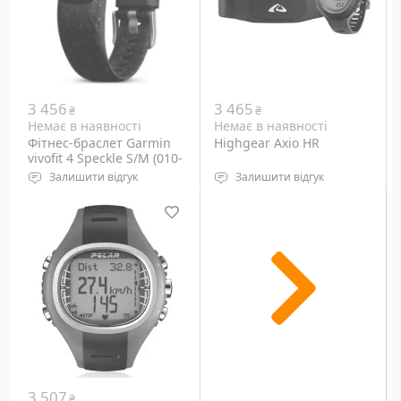
Вага: 20 грам
3 456
3 465
₴
₴
Немає в наявності
Немає в наявності
Фітнес-браслет Garmin
Highgear Axio HR
vivofit 4 Speckle S/M (010-
01847-12)
Залишити відгук
Залишити відгук
Дисплей: 19 x 9.4 мм
Водонепроникність: 50
GPS приймач: Ні
метрів
Розмір браслета: 122-188
Підсвічування дисплея:
мм
світлодіодне
Вага: 25 грам
Габарити: н.д.
Вага: н.д.
3 507
₴