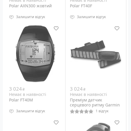
Немає в наявності
Немає в наявності
Polar AXN300 жовтий
Polar FT40F
Залишити відгук
Залишити відгук
Водонепроникність: 100
Водонепроникність: 30
метрів
метрів
Призначення: Монітор
Призначення: Монітор
серцевого ритму в
серцевого ритму у
жовтому корпусі для
корпусі бежевого
екстремальних видів
кольору для фітнесу
спорту
3 024
3 024
₴
₴
Немає в наявності
Немає в наявності
Polar FT40M
Преміум датчик
серцевого ритму Garmin
HRM-3SS (010-10997-07)
Залишити відгук
1 відгук
Водонепроникність: 30
Датчик серцевого ритму
метрів