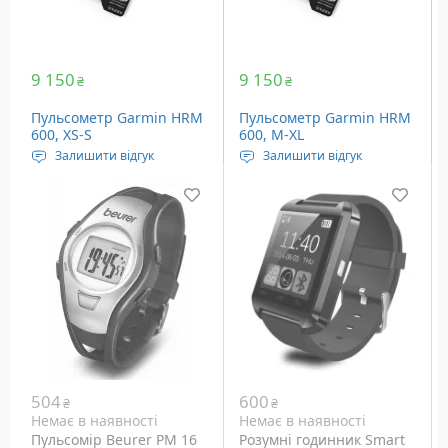
9 150
9 150
₴
₴
Пульсометр Garmin HRM
Пульсометр Garmin HRM
600, XS-S
600, M-XL
Залишити відгук
Залишити відгук
Довжина ремінця: 560 –
Довжина ремінця: 720 –
720 мм
1060 мм
Бездротове
Бездротове
підключення: Ant+,
підключення: Ant+,
Bluetooth
Bluetooth
Батарея: Li-Ion
Батарея: Li-Ion
Вага: 61 грам
Вага: 61 грам
504
600
₴
₴
Немає в наявності
Немає в наявності
Пульсомір Beurer PM 16
Розумні годинник Smart