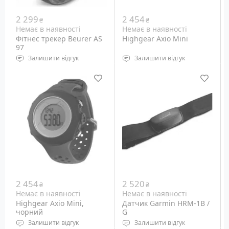
2 299
2 454
₴
₴
Немає в наявності
Немає в наявності
Фітнес трекер Beurer AS
Highgear Axio Mini
97
Залишити відгук
Залишити відгук
розмір зап'ястя: 14.5-19.5
Водостійкість: до 5
см
атмосфер
GPS приймач: Ні
Підсвічування дисплея:
Вага: 36 грам
світлодіодне
Габарити: 38x38x15.3 мм
Вага: 57 г
2 454
2 520
₴
₴
Немає в наявності
Немає в наявності
Highgear Axio Mini,
Датчик Garmin HRM-1B /
чорний
G
Залишити відгук
Залишити відгук