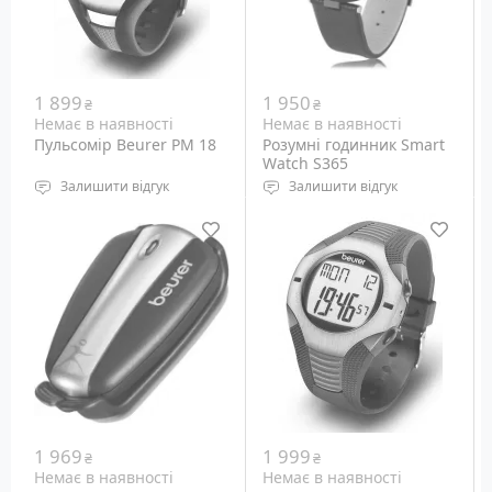
1 899
1 950
₴
₴
Немає в наявності
Немає в наявності
Пульсомір Beurer PM 18
Розумні годинник Smart
Watch S365
Залишити відгук
Залишити відгук
водонепроникність: до
Екран: 1.22", 240х240
50 м
пікселів
Підсвічування дисплея:
Батарея: 360 мАг
світлодіодне
Габарити: н.д.
Вага: н.д.
1 969
1 999
₴
₴
Немає в наявності
Немає в наявності