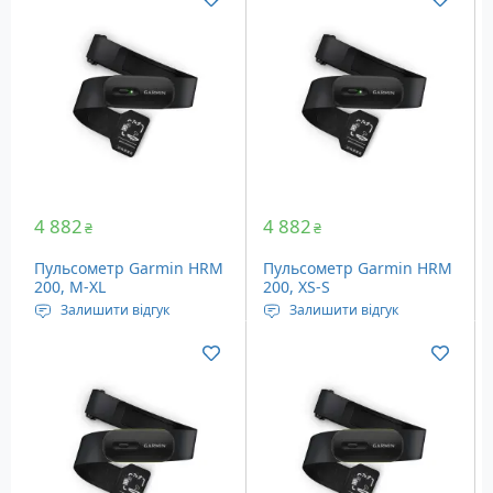
4 882
4 882
₴
₴
Пульсометр Garmin HRM
Пульсометр Garmin HRM
200, M-XL
200, XS-S
Залишити відгук
Залишити відгук
Довжина ремінця: 720 –
Довжина ремінця: 560 –
1060 мм
720 мм
Бездротове
Бездротове
підключення: Ant+,
підключення: Ant+,
Bluetooth 5.0
Bluetooth
Батарея: CR2032
Батарея: CR2032
Вага: 63 грама
Вага: 56 грамів