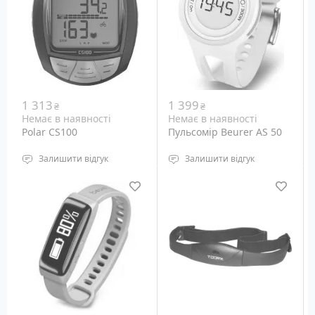
Габарити: н.д.
Габарити: н.д.
Вага: н.д.
Вага: н.д.
1 313
1 399
₴
₴
Немає в наявності
Немає в наявності
Polar CS100
Пульсомір Beurer AS 50
Залишити відгук
Залишити відгук
Водонепроникність: 50
водонепроникний
метрів
Функції: витрата калорій
Призначення: Монітор
та жиру
серцевого ритму для
велоспорту