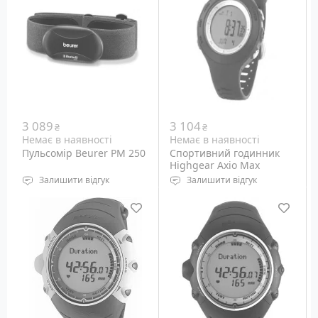
Призначення: Монітор
серцевого ритму для
фітнесу
3 089
3 104
₴
₴
Немає в наявності
Немає в наявності
Пульсомір Beurer PM 250
Спортивний годинник
Highgear Axio Max
Залишити відгук
Залишити відгук
Функції: вимірювання
Водонепроникність: 50
частоти серцевих
метрів
скорочень, GPS-навігація
Підсвічування дисплея:
Сумісність зі
світлодіодне
смартфонами
Габарити: діаметр 46мм,
Захист від водяних
товщина 15,85 мм
бризок
Вага: 71 г