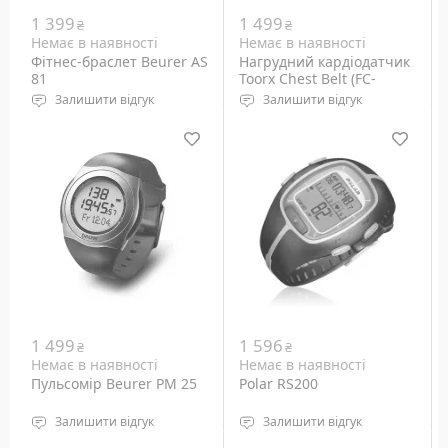
1 399
1 499
₴
₴
Немає в наявності
Немає в наявності
Фітнес-браслет Beurer AS
Нагрудний кардіодатчик
81
Toorx Chest Belt (FC-
TOORX)
Залишити відгук
Залишити відгук
Датчики: крокомір,
Датчик серцевого ритму
спалені калорії та ін.
для тренажерів Toorx.
Таймер: є
Вага: 20 грам
1 499
1 596
₴
₴
Немає в наявності
Немає в наявності
Пульсомір Beurer PM 25
Polar RS200
Залишити відгук
Залишити відгук