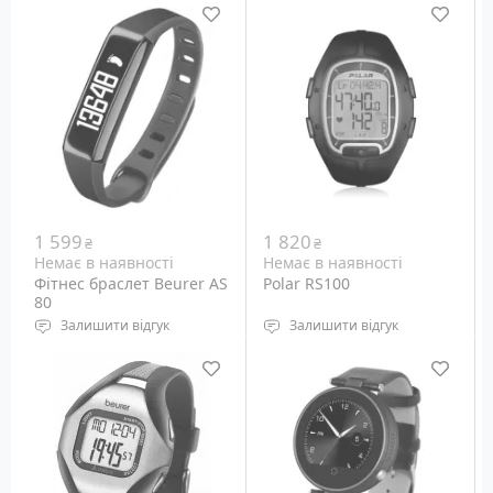
водонепроникність: до
Водонепроникність: 50
30 м
метрів
Підсвічування дисплея:
Призначення: Монітор
світлодіодне
серцевого ритму в
Габарити: н.д.
червоному корпусі для
Вага: н.д.
бігу та мультиспорту
1 599
1 820
₴
₴
Немає в наявності
Немає в наявності
Фітнес браслет Beurer AS
Polar RS100
80
Залишити відгук
Залишити відгук
Датчики: крокомір,
Водонепроникність: 50
саджанні калорії та ін.
метрів
Вага: 20 гр
Призначення: Монітор
серцевого ритму в
чорному корпусі для бігу
та мультиспорту