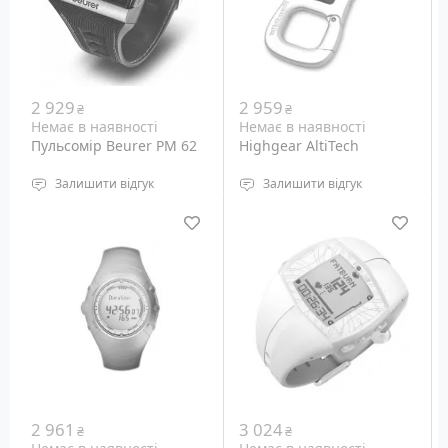
2 929
2 959
₴
₴
Немає в наявності
Немає в наявності
Пульсомір Beurer PM 62
Highgear AltiTech
Залишити відгук
Залишити відгук
водонепроникність: до
Водостійкість: до 5
30 м
атмосфер
Підсвічування дисплея:
Підсвічування дисплея:
світлодіодне
світлодіодне
Габарити: н.д.
Габарити: з карабіном
Вага: н.д.
45х93мм, без - 45х55 мм
Вага: 57 г
2 961
3 024
₴
₴