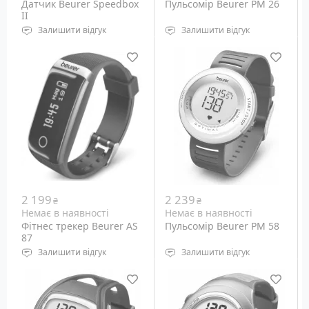
Датчик Beurer Speedbox
Пульсомір Beurer PM 26
II
Залишити відгук
Залишити відгук
Шагомір
водонепроникність: до
Живлення: літієва
50 м
батарейка типу CR2032
Підсвічування дисплея:
на 3 Вольт
світлодіодне
Вага: 27 грам
Габарити: н.д.
Вага: н.д.
2 199
2 239
₴
₴
Немає в наявності
Немає в наявності
Фітнес трекер Beurer AS
Пульсомір Beurer PM 58
87
Залишити відгук
Залишити відгук
Розмір зап'ястя: 14.5-
водонепроникність: до
19.5см
30 м
GPS приймач: Ні
Підсвічування дисплея: