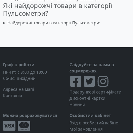
Які найдорожчі товари в категорії
Пульсометри?
Найдорожчі товари в категорії Пульсометри:
Графік роботи
Слідкуйте за нами в
соцмережах
Пн-Пт: с 9:00 до 18:00
Сб-Вс: Вихідний
Адреса на мапі
Подарункові сертифікати
Контакти
Дисконтні картки
Новини
Можна розраховуватися
Особистий кабінет
Вхід в особистий кабінет
Мої замовлення