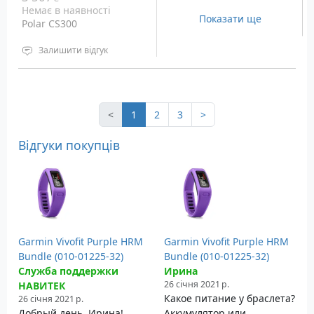
Немає в наявності
Показати ще
Polar CS300
Залишити відгук
Водонепроникність: 50
метрів
Призначення: Монітор
серцевого ритму для
<
1
2
3
>
велоспорту
Відгуки покупців
Garmin Vivofit Purple HRM
Garmin Vivofit Purple HRM
Bundle (010-01225-32)
Bundle (010-01225-32)
Служба поддержки
Ирина
26 січня 2021 р.
НАВИТЕК
Какое питание у браслета?
26 січня 2021 р.
Добрый день, Ирина!
Аккумулятор или