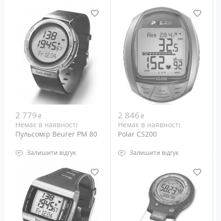
Водостійкість: до 5
Датчик серцевого ритму
атмосфер
Підсвічування дисплея:
світлодіодне
Розміри: 38 x 38 x 15.3 мм
Вага: 57 грам
Колір чорний
2 779
2 846
₴
₴
Немає в наявності
Немає в наявності
Пульсомір Beurer PM 80
Polar CS200
Залишити відгук
Залишити відгук
водонепроникність: до
Водонепроникність: 50
50 м
метрів
Підсвічування дисплея:
Призначення: Монітор
світлодіодне
серцевого ритму для
Габарити: н.д.
велоспорту
Вага: н.д.