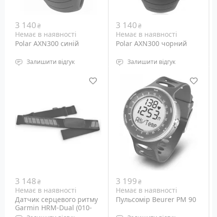
3 140
3 140
₴
₴
Немає в наявності
Немає в наявності
Polar AXN300 синій
Polar AXN300 чорний
Залишити відгук
Залишити відгук
Водонепроникність: 100
Водонепроникність: 100
метрів
метрів
Призначення: Монітор
Призначення: Монітор
серцевого ритму у
серцевого ритму у
синьому корпусі для
чорному корпусі для
екстремальних видів
екстремальних видів
спорту
спорту
3 148
3 199
₴
₴
Немає в наявності
Немає в наявності
Датчик серцевого ритму
Пульсомір Beurer PM 90
Garmin HRM-Dual (010-
12883-00)