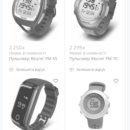
світлодіодне
Габарити: н.д.
Вага: н.д.
2 250
2 299
₴
₴
Немає в наявності
Немає в наявності
Пульсомір Beurer PM 45
Пульсомір Beurer PM 70
Залишити відгук
Залишити відгук
водонепроникність: до
водонепроникність: до
30 метрів
50 м
Підсвічування дисплея:
Підсвічування дисплея:
світлодіодне
світлодіодне
Розміри: н.д.
Габарити: н.д.
Вага: н.д.
Вага: н.д.