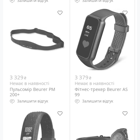
Залишити відгук
Залишити відгук
Монітор серцевого
водонепроникність: до
ритму
50 м
Підсвічування дисплея:
світлодіодне
Габарити: н.д.
Вага: н.д.
3 329
3 379
₴
₴
Немає в наявності
Немає в наявності
Пульсомір Beurer PM
Фітнес-трекер Beurer AS
200+
99
Залишити відгук
Залишити відгук
Функції: вимірювання
Датчики: крокомір,
частоти серцевих
спалені калорії та ін.
скорочень, GPS-навігація
Бездротове
Сумісність: смартфони
підключення: Bluetooth
4.0