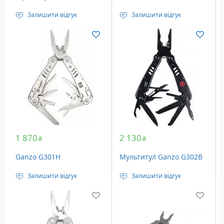
Залишити відгук
Залишити відгук
Тип: Повнорозмірні
Тип: Повнорозмірні
Кількість інструментів:
Кількість інструментів:
22
22
Вага: 270 г
Вага: 253 г
Додатково: нейлоновий
Додатково: нейлоновий
чохол
чохол
1 870
2 130
₴
₴
Ganzo G301H
Мультитул Ganzo G302B
Залишити відгук
Залишити відгук
Тип: Повнорозмірні
Тип: Повнорозмірні
Кількість інструментів:
Кількість інструментів:
22
22
Вага: 253 г
Вага: 253 г