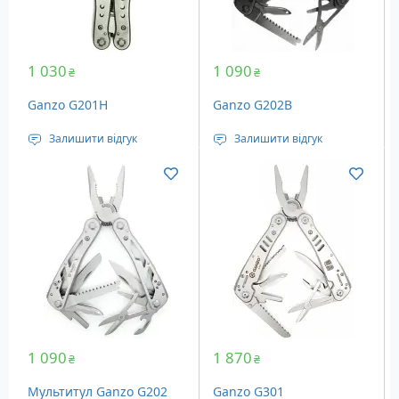
1 030
1 090
₴
₴
Ganzo G201H
Ganzo G202B
Залишити відгук
Залишити відгук
Тип: Повнорозмірні
Тип: Повнорозмірні
Кількість інструментів:
Кількість інструментів:
22
22
Вага: 253 г
Вага: 270 г
Додатково: нейлоновий
чохол
1 090
1 870
₴
₴
Мультитул Ganzo G202
Ganzo G301