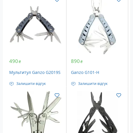
490
890
₴
₴
Мультитул Ganzo G2019S
Ganzo G101-H
Залишити відгук
Залишити відгук
Тип: повнорозмірний
Тип: Повнорозмірні
Кількість інструментів:
Кількість інструментів:
11
22
Вага: нд
Вага: 210 грам
Додатково: нейлоновий
чохол