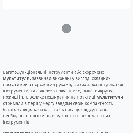
Кількість функцій: 23
Матеріал: мартенситна
нержавіюча сталь -
основна частина,
авіаційний алюміній -
Загрузка...
ручка, магній - стрижень
для розпалювання
Вага: 1.5 кг
Багатофункціональні інструменти або скорочено
мультитули,
зазвичай виконані у вигляді складних
пассатижей з порожніми руками, в яких заховані додаткові
інструменти, такі як лезо ножа, шило, пила, викрутка,
ножиці і т.п. Велике поширення на практиці
мультитули
отримали в першу чергу завдяки своїй компактності,
багатофункціональності та як наслідок відсутністю
необхідності носити значну кількість різноманітних
інструментів.
Мультитули
знаходять своє застосування в піших і