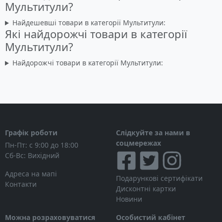
Мультитули?
Найдешевші товари в категорії Мультитули:
Які найдорожчі товари в категорії
Мультитули?
Найдорожчі товари в категорії Мультитули:
Графік роботи
Слідкуйте за нами в
соцмережах
Пн-Пт: с 9:00 до 18:00
Сб-Вс: Вихідний
Адреса на мапі
Подарункові сертифікати
Контакти
Дисконтні картки
Новини
Можна розраховуватися
Особистий кабінет