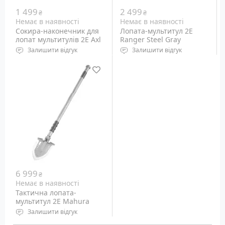
1 499
2 499
₴
₴
Немає в наявності
Немає в наявності
Сокира-наконечник для
Лопата-мультитул 2E
лопат мультитулів 2E Axl
Ranger Steel Gray
Tactical Gray
Залишити відгук
Залишити відгук
Габарити леза: 146 х 118
Кількість функцій: 22
мм
Матеріал: вуглецева
Матеріал: мартенситна
сталь - основна частина,
сталь
авіаційний алюміній -
Вага: 0.54 кг
ручка, магній - стрижень
для розпалювання
Вага: 1.65 кг
6 999
₴
Немає в наявності
Тактична лопата-
мультитул 2E Mahura
Steel Gray
Залишити відгук