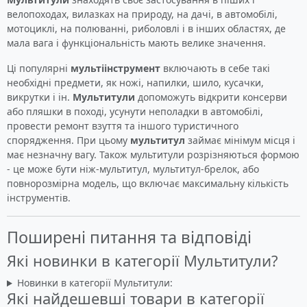
велопоходах, вилазках на природу, на дачі, в автомобілі,
мотоциклі, на полюванні, риболовлі і в інших областях, де
мала вага і функціональність мають велике значення.
Ці популярні
мультіінструмент
включають в себе такі
необхідні предмети, як ножі, напилки, шило, кусачки,
викрутки і ін.
Мультитули
допоможуть відкрити консерви
або пляшки в поході, усунути неполадки в автомобілі,
провести ремонт взуття та іншого туристичного
спорядження. При цьому
мультитул
займає мінімум місця і
має незначну вагу. Також мультитули розрізняються формою
- це може бути ніж-мультитул, мультитул-брелок, або
повнорозмірна модель, що включає максимальну кількість
інструментів.
Поширені питання та відповіді
Які новинки в категорії Мультитули?
Новинки в категорії Мультитули:
Які найдешевші товари в категорії