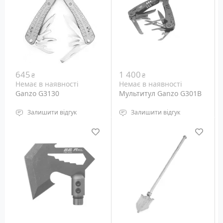
645
1 400
₴
₴
Немає в наявності
Немає в наявності
Ganzo G3130
Мультитул Ganzo G301B
Залишити відгук
Залишити відгук
Тип: Повнорозмірні
Тип: Повнорозмірні
Кількість інструментів:
Кількість інструментів:
22
22
Вага: 210 грам
Вага: 253 грам
Додатково: нейлоновий
чохол