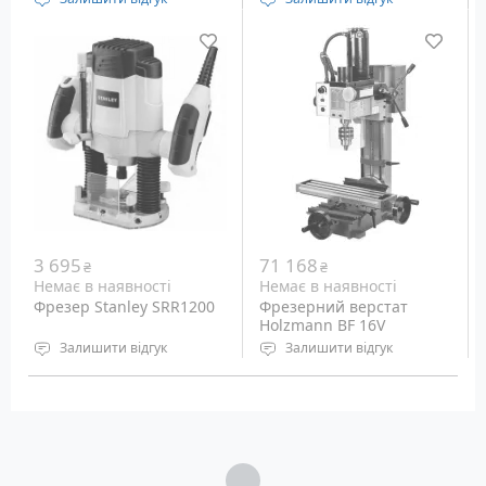
Напруга: 230/400 В
Напруга живлення:
Потужність: 3.75 кВт
230/400 Вольт, 50 Гц
Число оборотів: 1800-
Потужність: 3.75 кВт
9000 об/хв
Число оборотів: 1800-
9000 об/хв
3 695
71 168
₴
₴
Немає в наявності
Немає в наявності
Фрезер Stanley SRR1200
Фрезерний верстат
Holzmann BF 16V
Залишити відгук
Залишити відгук
Тип: Торцювальний
Напруга живлення: 230
Число оборотів: 27000
Вольт
об/хв
Потужність: 350 Ватт
Вага: 10.3 кг
Діаметр патрона: 3 - 13
мм
Загрузка...