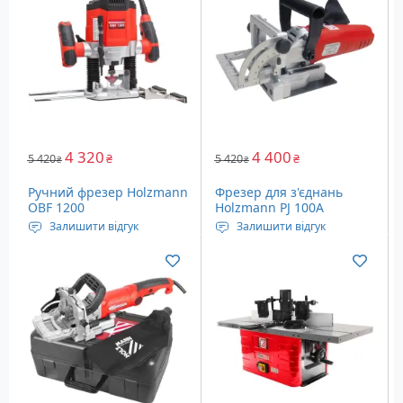
4 320
4 400
5 420
₴
5 420
₴
₴
₴
Ручний фрезер Holzmann
Фрезер для з'єднань
OBF 1200
Holzmann PJ 100A
Залишити відгук
Залишити відгук
Тип: Фрезер
Потужність: 900 Вт
Потужність: 1.2 кВт
Глибина пропилу: 19 мм
Число оборотів: 1000 -
Вага: 4 кг
33000 об/хв