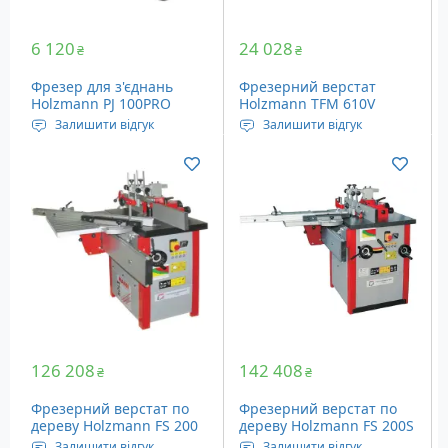
6 120
24 028
₴
₴
Фрезер для з'єднань
Фрезерний верстат
Holzmann PJ 100PRO
Holzmann TFM 610V
Залишити відгук
Залишити відгук
Потужність: 900 Ватт
Живлення: Мережа, 220
Глибина пропилу: 19 мм
Вольт
Вага: 4.5 кг
Потужність: 1500 Ватт
Число оборотів: 24000
об/хв
126 208
142 408
₴
₴
Фрезерний верстат по
Фрезерний верстат по
дереву Holzmann FS 200
дереву Holzmann FS 200S
Залишити відгук
Залишити відгук