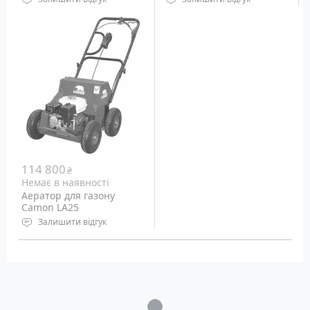
Тип: Акумуляторний
Вал для скарифікатора
Вольтаж АКБ: 18 В
Camon
Ширина захвату: 35 см
Робоча ширина: 420 мм
Вага: 15 кг
114 800
₴
Немає в наявності
Аератор для газону
Camon LA25
Залишити відгук
Тип: Бензиновий
Двигун: Honda GX160
Ширина захвату: 42 см
Загрузка...