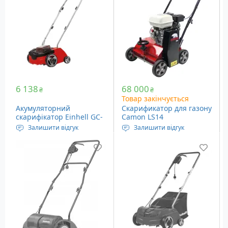
6 138
68 000
₴
₴
Товар закінчується
Акумуляторний
Скарификатор для газону
скарифікатор Einhell GC-
Camon LS14
SC 36/31 Li - Solo
Залишити відгук
Залишити відгук
Живлення: АКБ
Тип: Бензиновий
Ширина обробки: 31 см
Двигун: Honda GP160
Глибина обробки: від -3
Ширина захвату: 42 см
до +9 мм
Вага: 10 кг