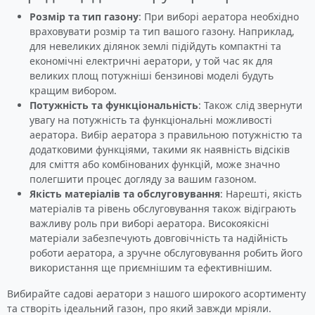
Розмір та тип газону
: При виборі аератора необхідно
враховувати розмір та тип вашого газону. Наприклад,
для невеликих ділянок землі підійдуть компактні та
економічні електричні аератори, у той час як для
великих площ потужніші бензинові моделі будуть
кращим вибором.
Потужність та функціональність
: Також слід звернути
увагу на потужність та функціональні можливості
аератора. Вибір аератора з правильною потужністю та
додатковими функціями, такими як наявність відсіків
для сміття або комбінованих функцій, може значно
полегшити процес догляду за вашим газоном.
Якість матеріалів та обслуговування
: Нарешті, якість
матеріалів та рівень обслуговування також відіграють
важливу роль при виборі аератора. Високоякісні
матеріали забезпечують довговічність та надійність
роботи аератора, а зручне обслуговування робить його
використання ще приємнішим та ефективнішим.
Вибирайте садові аератори з нашого широкого асортименту
та створіть ідеальний газон, про який завжди мріяли.