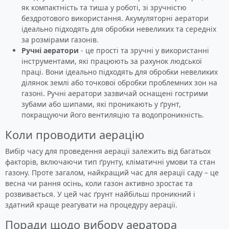
як компактність та тиша у роботі, зі зручністю
бездротового використання. Акумуляторні аератори
ідеально підходять для обробки невеликих та середніх
за розмірами газонів.
Ручні аератори
- це прості та зручні у використанні
інструментами, які працюють за рахунок людської
праці. Вони ідеально підходять для обробки невеликих
ділянок землі або точкової обробки проблемних зон на
газоні. Ручні аератори зазвичай оснащені гострими
зубами або шипами, які проникають у ґрунт,
покращуючи його вентиляцію та водопроникність.
Коли проводити аерацію
Вибір часу для проведення аерації залежить від багатьох
факторів, включаючи тип ґрунту, кліматичні умови та стан
газону. Проте загалом, найкращий час для аерації саду – це
весна чи рання осінь, коли газон активно зростає та
розвивається. У цей час ґрунт найбільш проникний і
здатний краще реагувати на процедуру аерації.
Поради щодо вибору аератора