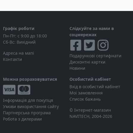
Графік роботи
Слідкуйте за нами в
соцмережах
Пн-Пт: с 9:00 до 18:00
Сб-Вс: Вихідний
Адреса на мапі
Подарункові сертифікати
Контакти
Дисконтні картки
Новини
Можна розраховуватися
Особистий кабінет
Вхід в особистий кабінет
Мої замовлення
Список бажань
Інформація для покупця
Умови використання сайту
© Інтернет-магазин
Партнерська програма
NAVITECH, 2004-2026
Робота з дилерами