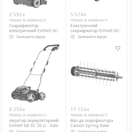
2 592
5 514
₴
₴
Немає в наявності
Немає в наявності
Скарификатор
Електричний
електричний Einhell GC-
скарифікатор Einhell GC-
ES 1231 (3420610)
SA 1231/1
Залишити відгук
Залишити відгук
Тип: Електричний
Потужність: 1.2 кВт
Потужність: 1.2 кВт
Ширина обробки: 31 см
Ширина захвату: 31 см
Глибина обробки: від -3
до +9 мм
Вага: 9.3 кг
8 250
17 153
₴
₴
Немає в наявності
Немає в наявності
Аератор акумуляторний
Вал до скаріфікатора
Einhell GE-SC 35 Li - Solo
Camon Spring Rake
(3420650)
Cartridge
Залишити відгук
Залишити відгук