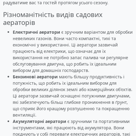
радуватиме вас та гостей протягом усього сезону.
Різноманітність видів садових
аераторів
Електричні аератори
є зручним варіантом для обробки
невеликих газонів. Вони часто компактні, тихі та
економічні у використанні. Ці аератори зазвичай
працюють від електрики, що означає для їх
використання не потрібно запас палива чи регулярне
обслуговування двигуна, що робить їх ідеальним
вибором для домашніх господарств.
Бензинові аератори
мають більшу продуктивність і
потужність, що робить їх ідеальним вибором для
обробки великих ділянок землі або комерційних об'єктів.
Ці аератори зазвичай оснащені потужними двигунами,
які забезпечують більш глибоке проникнення в ґрунт,
що сприяє його кращому розпушенню та покращенню
вентиляції.
Акумуляторні аератори
є зручними та портативними
інструментами, які працюють від акумулятора. Вони
поєднують у собі переваги електричних аераторів, такі