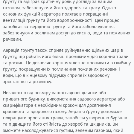
ґрунту та відіграє критичну роль у догляді за вашим
газоном, забезпечуючи його здоров'я та красу. Одна з
основних функцій аератора полягає в покращенні
вентиляції ґрунту та його водопроникності. Цей процес
запобігає затвердінню ґрунту та його заболочування,
забезпечуючи рослинам доступ до кисню, води та поживних
речовин.
Аерація ґрунту також сприяє руйнуванню щільних шарів
ґрунту, що робить його більш проникним для коріння трави
та рослин. Це дозволяє корінням легше проникати в глибину
ґрунту, покращуючи їх поглинання поживних речовин і
води, що в кінцевому підсумку сприяє їх здоровому
зростанню та розвитку.
Незалежно від розміру вашої садової ділянки або
приватного будинку, використання садового аератора або
скарифікатора є необхідним кроком для досягнення
красивого та здорового газону. Аерація ґрунту допоможе
покращити зростання трави, запобігти утворенню бур'янів
та підвищити його стійкість до хвороб та шкідників. Ви
зможете насолоджуватися густим, зеленим газоном, який