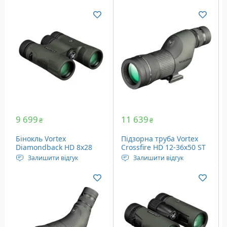
Кратність наближення:
Кратність наближення:
10x, постійна
10x, постійна
Діаметр об'єктива: 42 мм
Діаметр об'єктива: 26 мм
Кут огляду: 6.4 °
Кут огляду: 5.6 °
Вага: 624 грам
Вага: 360 грам
9 699
11 639
₴
₴
Бінокль Vortex
Підзорна труба Vortex
Diamondback HD 8x28
Crossfire HD 12-36x50 ST
(CF-50S)
Залишити відгук
Залишити відгук
Кратність наближення:
Тип призм: Porro
8x, постійна
Діаметр об'єктива: 50 ​​мм
Діаметр об'єктива: 28 мм
Кратність наближення:
Кут огляду: 6.4 °
12х - 36х
Вага: 397 грам