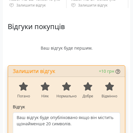
65A)
85S)
Залишити відгук
Залишити відгук
Тип призм: Porro
Тип призм: Porro
Діаметр об'єктива: 65 мм
Діаметр об'єктива: 85 мм
Відгуки покупців
Кратність наближення:
Кратність наближення:
22х - 48х
27x - 60x
Ваш відгук буде першим.
Залишити відгук
+10 грн
Погано
Ніяк
Нормально
Добре
Відмінно
Відгук