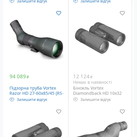
Залишити відгук
Залишити відгук
Тип призм: Porro
Кратність наближення:
Діаметр об'єктива: 85 мм
7x, постійна
Кратність наближення:
Максимальна дальність
20x - 60x
виміру: 3658 метрів
Діаметр об'єктива: 25 мм
Кут огляду: 6.5 °
Вага: 287 грам
94 089
12 124
₴
₴
Немає в наявності
Підзорна труба Vortex
Бінокль Vortex
Razor HD 27-60x85/45 (RS-
Diamondback HD 10x32
85A)
Залишити відгук
Залишити відгук
Тип призм: Porro
Кратність наближення:
Діаметр об'єктива: 85 мм
10x, постійна
Кратність наближення:
Діаметр об'єктива: 32 мм
27x - 60x
Кут огляду: 6.5 °
Вага: 454 грам