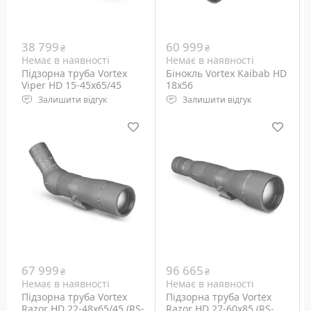
38 799
60 999
₴
₴
Немає в наявності
Немає в наявності
Підзорна труба Vortex
Бінокль Vortex Kaibab HD
Viper HD 15-45x65/45
18x56
(V500)
Залишити відгук
Залишити відгук
Тип призм: Porro
Кратність наближення:
Діаметр об'єктива: 65 мм
18x, постійна
Кратність наближення:
Діаметр об'єктива: 56 мм
15x - 45x
Кут огляду: 3.7 °
Вага: 1230 грам
67 999
96 665
₴
₴
Немає в наявності
Немає в наявності
Підзорна труба Vortex
Підзорна труба Vortex
Razor HD 22-48x65/45 (RS-
Razor HD 27-60x85 (RS-