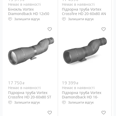
Немає в наявності
Немає в наявності
Бінокль Vortex
Підзорна труба Vortex
Diamondback HD 12x50
Crossfire HD 20-60x80 AN
(CF-80A)
Залишити відгук
Залишити відгук
Кратність наближення:
Тип призм: Porro
12x, постійна
Діаметр об'єктива: 80 мм
Діаметр об'єктива: 50 мм
Кратність наближення:
Кут огляду: 5.2°
20х - 60х
Вага: 819 грам
17 750
19 399
₴
₴
Немає в наявності
Немає в наявності
Підзорна труба Vortex
Підзорна труба Vortex
Crossfire HD 20-60x80 ST
Diamondback HD 16-
(CF-80S)
48x65 (DS-65S)
Залишити відгук
Залишити відгук
Тип призм: Porro
Тип призм: Porro
Діаметр об'єктива: 80 мм
Діаметр об'єктива: 65 мм