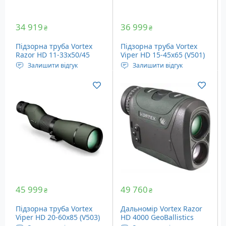
34 919
36 999
₴
₴
Підзорна труба Vortex
Підзорна труба Vortex
Razor HD 11-33x50/45
Viper HD 15-45x65 (V501)
(RZR-50A1)
Залишити відгук
Залишити відгук
Тип призм: Porro
Тип призм: Porro
Діаметр об'єктива: 50 мм
Діаметр об'єктива: 65 мм
Кратність наближення:
Кратність наближення:
11х - 33х
15x - 45x
45 999
49 760
₴
₴
Підзорна труба Vortex
Дальномір Vortex Razor
Viper HD 20-60x85 (V503)
HD 4000 GeoBallistics