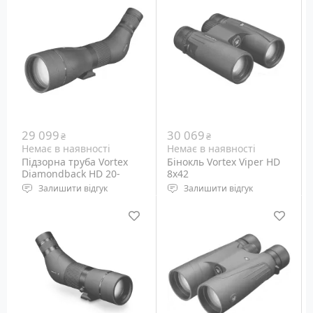
Кратність наближення:
Кратність наближення:
20х - 60х
16х - 48х
29 099
30 069
₴
₴
Немає в наявності
Немає в наявності
Підзорна труба Vortex
Бінокль Vortex Viper HD
Diamondback HD 20-
8x42
60x85 AN (DS-85A)
Залишити відгук
Залишити відгук
Тип призм: Porro
Кратність наближення:
Діаметр об'єктива: 85 мм
8x, постійна
Кратність наближення:
Діаметр об'єктива: 42 мм
20x - 60x
Кут огляду: 7.8 °
Вага: 695 грам