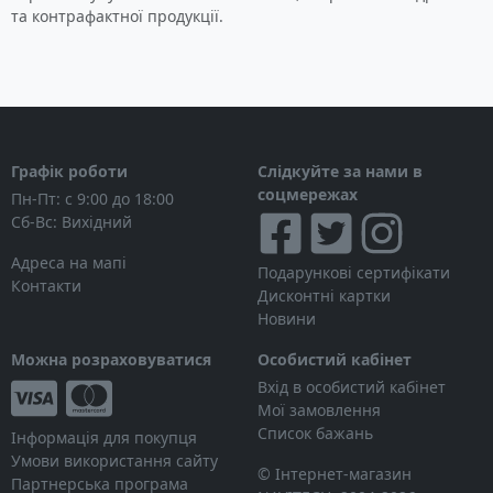
та контрафактної продукції.
Графік роботи
Слідкуйте за нами в
соцмережах
Пн-Пт: с 9:00 до 18:00
Сб-Вс: Вихідний
Адреса на мапі
Подарункові сертифікати
Контакти
Дисконтні картки
Новини
Можна розраховуватися
Особистий кабінет
Вхід в особистий кабінет
Мої замовлення
Список бажань
Інформація для покупця
Умови використання сайту
© Інтернет-магазин
Партнерська програма