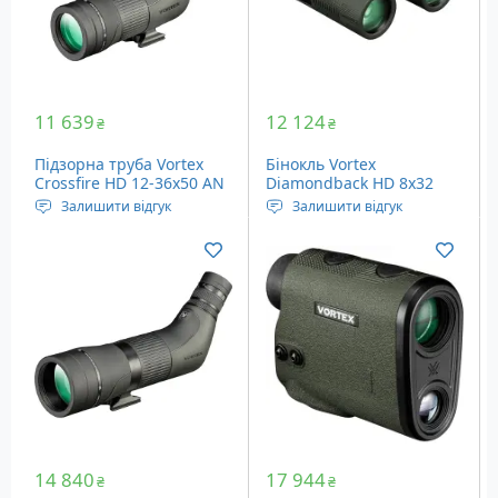
11 639
12 124
₴
₴
Підзорна труба Vortex
Бінокль Vortex
Crossfire HD 12-36x50 AN
Diamondback HD 8x32
(CF-50A)
Залишити відгук
Залишити відгук
Тип призм: Porro
Кратність наближення:
Діаметр об'єктива: 50 мм
8x, постійна
Кратність наближення:
Діаметр об'єктива: 32 мм
12х - 36х
Кут огляду: 8.1°
Вага: 451 грам
14 840
17 944
₴
₴