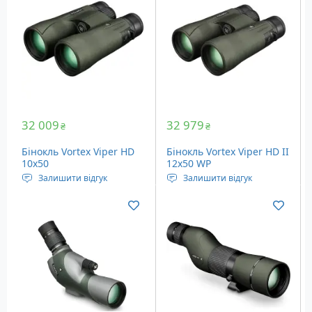
Кратність наближення:
Кратність наближення:
16х - 48х
20x - 60x
32 009
32 979
₴
₴
Бінокль Vortex Viper HD
Бінокль Vortex Viper HD II
10x50
12x50 WP
Залишити відгук
Залишити відгук
Кратність наближення:
Кратність наближення:
10x, постійна
12x, постійна
Діаметр об'єктива: 50 мм
Діаметр об'єктива: 50 мм
Кут огляду: 6.6°
Кут огляду: 5.4 °
Вага: 805 грам
Вага: 816 грам