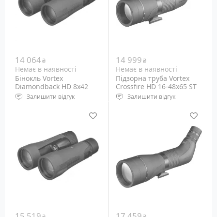
14 064
14 999
₴
₴
Немає в наявності
Немає в наявності
Бінокль Vortex
Підзорна труба Vortex
Diamondback HD 8x42
Crossfire HD 16-48x65 ST
(CF-65S)
Залишити відгук
Залишити відгук
Кратність наближення:
Тип призм: Porro
8x, постійна
Діаметр об'єктива: 65 мм
Діаметр об'єктива: 42 мм
Кратність наближення:
Кут огляду: 7.5 °
16х – 48х
Вага: 618 грам
15 519
17 459
₴
₴