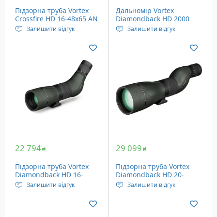
Підзорна труба Vortex
Дальномір Vortex
Crossfire HD 16-48x65 AN
Diamondback HD 2000
(CF-65A)
Залишити відгук
Залишити відгук
Тип призм: Porro
Кратність наближення:
Діаметр об'єктива: 65 мм
7x, постійна
Кратність наближення:
Максимальна дальність
16х - 48х
виміру: 1829 метрів
Діаметр об'єктива: 24 мм
Кут огляду: 6.4°
Вага: 216 грам
22 794
29 099
₴
₴
Підзорна труба Vortex
Підзорна труба Vortex
Diamondback HD 16-
Diamondback HD 20-
48x65/45 (DS-65A)
60x85 ST (DS-85S)
Залишити відгук
Залишити відгук
Тип призм: Porro
Тип призм: Porro
Діаметр об'єктива: 65 мм
Діаметр об'єктива: 85 мм