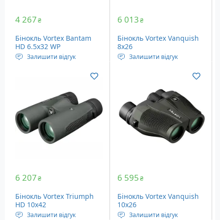
4 267
6 013
₴
₴
Бінокль Vortex Bantam
Бінокль Vortex Vanquish
HD 6.5x32 WP
8x26
Залишити відгук
Залишити відгук
Кратність наближення:
Кратність наближення:
6.5x, постійна
8x, постійна
Діаметр об'єктива: 32 мм
Діаметр об'єктива: 26 мм
Кут огляду: 7.6°
Кут огляду: 7.6°
Вага: 410 грам
Вага: 360 грам
6 207
6 595
₴
₴
Бінокль Vortex Triumph
Бінокль Vortex Vanquish
HD 10x42
10x26
Залишити відгук
Залишити відгук