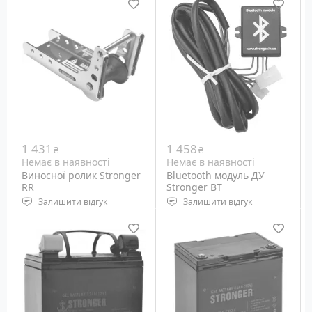
для віддаленого
керування якорними
лебідками STRONGER
1 431
1 458
₴
₴
Немає в наявності
Немає в наявності
Виносної ролик Stronger
Bluetooth модуль ДУ
RR
Stronger BT
Залишити відгук
Залишити відгук
Виносний ролик для
Bluetooth модуль для
лебідок Stronger Steel
віддаленого керування
Hands.
якорними лебідками
STRONGER