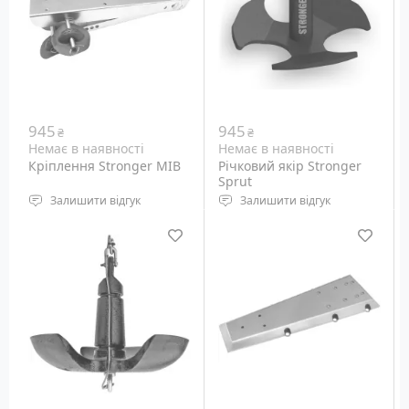
945
945
₴
₴
Немає в наявності
Немає в наявності
Кріплення Stronger MIB
Річковий якір Stronger
Sprut
Залишити відгук
Залишити відгук
Кріплення якірної
Річковий якір для
лебідки до надувного
плавзасобів довжиною
човна
до 5,5 метрів