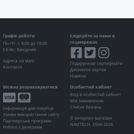
Графік роботи
Слідкуйте за нами в
соцмережах
Пн-Пт: с 9:00 до 18:00
Сб-Вс: Вихідний
Адреса на мапі
Подарункові сертифікати
Контакти
Дисконтні картки
Новини
Можна розраховуватися
Особистий кабінет
Вхід в особистий кабінет
Мої замовлення
Список бажань
Інформація для покупця
Умови використання сайту
© Інтернет-магазин
Партнерська програма
NAVITECH, 2004-2026
Робота з дилерами