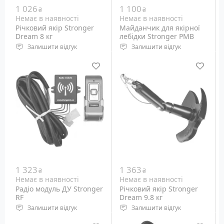
1 026
1 100
₴
₴
Немає в наявності
Немає в наявності
Річковий якір Stronger
Майданчик для якірної
Dream 8 кг
лебідки Stronger PMB
Залишити відгук
Залишити відгук
Якір 8 кг для катерів
Площа для утановки
довжиною до 7 метрів
якірної лебідки Stronger
на човен.
1 323
1 363
₴
₴
Немає в наявності
Немає в наявності
Радіо модуль ДУ Stronger
Річковий якір Stronger
RF
Dream 9.8 кг
Залишити відгук
Залишити відгук
Радіо модуль з пультом
Якір 9.8 кг для катерів