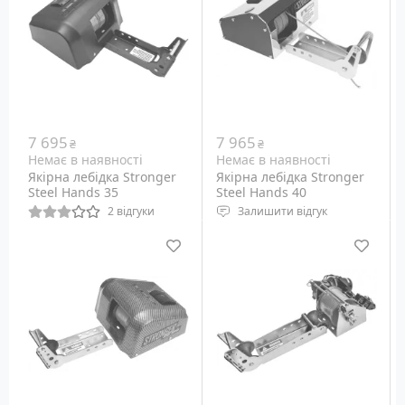
до 15 кг.
7 695
7 965
₴
₴
Немає в наявності
Немає в наявності
Якірна лебідка Stronger
Якірна лебідка Stronger
Steel Hands 35
Steel Hands 40
2 відгуки
Залишити відгук
Електрична якірна
Електрична якорна
лебідка для якоря вагою
лебідка для якоря вагою
15 кг.
до 18 кг.