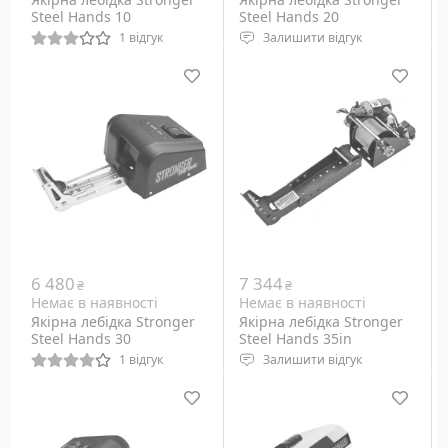
Steel Hands 10
Steel Hands 20
1 відгук
Залишити відгук
Механічна якірна
Електрична якірна
лебідка для якоря вагою
лебідка для надувного
до 15 кг.
човна та якоря вагою до
8 кг
6 480
7 344
₴
₴
Немає в наявності
Немає в наявності
Якірна лебідка Stronger
Якірна лебідка Stronger
Steel Hands 30
Steel Hands 35in
1 відгук
Залишити відгук
Електрична якорна
Електрична якірна
лебідка для якоря вагою
лебідка для прихованого
до 15 кг.
монтажу та якоря вагою