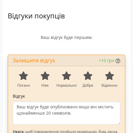
Електрична якорна
лебідка для морського
Відгуки покупців
використання та якоря
вагою до 15 кг.
Ваш відгук буде першим.
Залишити відгук
+10 грн
Погано
Ніяк
Нормально
Добре
Відмінно
Відгук
Увага:
щоб повідомлення пройшло модерацію, будь ласка,