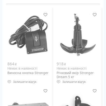
864
918
₴
₴
Немає в наявності
Немає в наявності
Виносна кнопка Stronger
Річковий якір Stronger
Dream 5 кг
Залишити відгук
Залишити відгук
Пульт дистанційного
Якір 5 кг для катерів
керування для лебідок
довжиною до 5 метрів
Stronger Steel Hands.