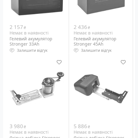
2 157
2 436
₴
₴
Немає в наявності
Немає в наявності
Гелевий акумулятор
Гелевий акумулятор
Stronger 33Ah
Stronger 45Ah
Залишити відгук
Залишити відгук
Тип: Gel
Тип: Gel
Місткість: 33 Ач
Місткість: 45 Ач
Розміри: 197x166x181 мм
Розміри: 230x215x140 мм
Вага: 9.5 кг
Вага: 13.4 кг
3 980
5 886
₴
₴
Немає в наявності
Немає в наявності
Якірна лебідка Stronger
Якірна лебідка Stronger