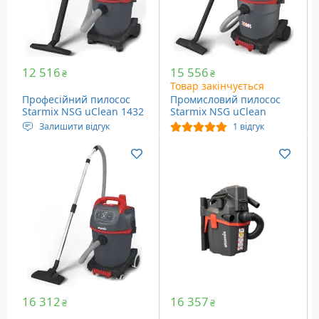
12 516
15 556
₴
₴
Товар закінчується
Професійний пилосос
Промисловий пилосос
Starmix NSG uClean 1432
Starmix NSG uClean
ST (016245)
ARDL-1432 EHP (016344)
Залишити відгук
1 відгук
Живлення: Мережа
Напруга живлення: 230
Ємність пилозбірника: 32
Вольт
літри
Ємність пилозбірника: 32
Вага: 8 кг
літри
Вага: 9.6 кг
16 312
16 357
₴
₴