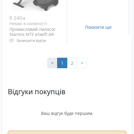
9 240
₴
Немає в наявності
Показати ще
Промисловий пилосос
Starmix NTS eSwift AR-
1220 EHB (016511)
Залишити відгук
Живлення: Мережа
Пилозбірник: 20 літрів
Вага: 7.7 кг
<
1
2
>
Відгуки покупців
Ваш відгук буде першим.