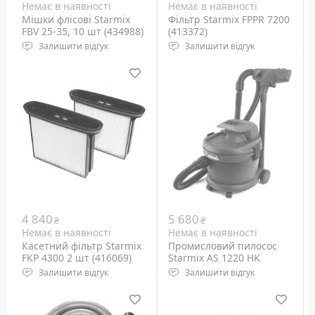
Немає в наявності
Немає в наявності
Мішки флісові Starmix
Фільтр Starmix FPPR 7200
FBV 25-35, 10 шт (434988)
(413372)
Залишити відгук
Залишити відгук
Мішки для пилососів
Фільтр збирання пилу
Starmix 25-35 л
для Starmix
4 840
5 680
₴
₴
Немає в наявності
Немає в наявності
Касетний фільтр Starmix
Промисловий пилосос
FKP 4300 2 шт (416069)
Starmix AS 1220 HK
(014081)
Залишити відгук
Залишити відгук
Фільтр для пилососів
Живлення: 230 Вольт
Starmix
Пилозбірник: 20 літрів