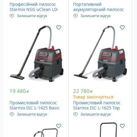
Професійний пилосос
Портативний
Starmix NSG uClean LD-
акумуляторний пилосос
1432 HMT (016276)
Starmix Smart L18V
Залишити відгук
Залишити відгук
(123455)
Живлення: Мережа
Потужність: 350 Вт
Ємність пилозбірника: 32
Ємність пилозбірника:
літри
6.0/4.5/2.0 літрів
Вага: 8.3 кг
Вага: 4.2 кг
19 480
22 780
₴
₴
Товар закінчується
Промисловий пилосос
Промисловий пилосос
Starmix ISC L-1425 Basic
Starmix ISC L-1625 Top
(018676)
(018577)
Залишити відгук
Залишити відгук
Живлення: Мережа
Живлення: 230 Вольт
Ємність пилозбірника: 25
Ємність пилозбірника: 25
літрів
літрів