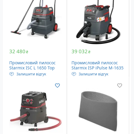
Вага: 12.7 кг
Вага: 12.7 кг
32 480
39 032
₴
₴
Промисловий пилосос
Промисловий пилосос
Starmix ISC L 1650 Top
Starmix ISP iPulse M-1635
(018584)
Safe Plus (018638)
Залишити відгук
Залишити відгук
Живлення: Мережа
Живлення: Мережа
Ємність пилозбірника: 50
Ємність пилозбірника: 35
літрів
літрів
Вага: 18.3 кг
Вага: 16.8 кг