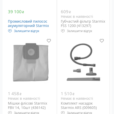
39 100
609
₴
₴
Немає в наявності
Промисловий пилосос
Губчастий фільтр Starmix
акумуляторний Starmix
FSS 1200 (413297)
ISC Batrix M 36-18V
Залишити відгук
Залишити відгук
(100777)
Напруга живлення: 36
Фільтр рідини для
Вольт Li-HD
пилососів Starmix
Ємність пилозбірника:
25/20/15 літрів
Вага: 12.5 кг
1 458
1 510
₴
₴
Немає в наявності
Немає в наявності
Мішки флісові Starmix
Комплект насадок
FBV 14, 10шт (436142)
Starmix ARS (009605)
Залишити відгук
Залишити відгук