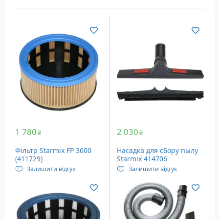
1 780
2 030
₴
₴
Фільтр Starmix FP 3600
Насадка для сбору пылу
(411729)
Starmix 414706
Залишити відгук
Залишити відгук
Фільтр для пилососів
Насадка шириною 37 для
Starmix
збирання пилу.