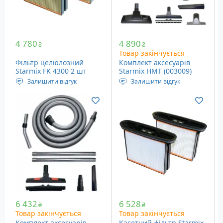
4 780
4 890
₴
₴
Товар закінчується
Фільтр целюлозний
Комплект аксесуарів
Starmix FK 4300 2 шт
Starmix HMT (003009)
(416038)
Залишити відгук
Залишити відгук
Фільтр для пилососів
Аксесуари для пилососів
Starmix
Starmix, 7 шт.
6 432
6 528
₴
₴
Товар закінчується
Товар закінчується
Комплект аксесуарів
Касетний фільтр Starmix