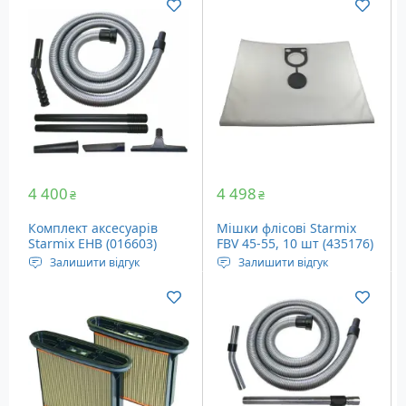
Starmix, 8 шт.
Starmix, 7 шт.
4 400
4 498
₴
₴
Комплект аксесуарів
Мішки флісові Starmix
Starmix EHB (016603)
FBV 45-55, 10 шт (435176)
Залишити відгук
Залишити відгук
Аксесуари для пилососів
Мішки для пилососів
Starmix, 7 шт.
Starmix 45-55 л