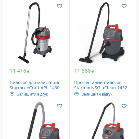
Живлення: Мережа
Напруга живлення: 220
Ємність пилозбірника: 14
Вольт
літрів
Ємність пилозбірника: 20
Вага: 9.9 кг
літрів
Вага: 7.8 кг
11 416
11 888
₴
₴
Пилосос для майстерні
Професійний пилосос
Starmix eCraft APL-1430
Starmix NSG uClean 1432
EWR (102580)
HK (016238)
Залишити відгук
Залишити відгук
Напруга живлення: 230
Живлення: Мережа
Вольт
Ємність пилозбірника: 32
Ємність пилозбірника:
літри
27/25/22 літрів
Вага: 8.1 кг
Вага: 7.6 кг
Набір аксесуарів EWR