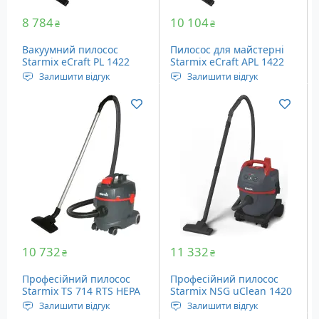
8 784
10 104
₴
₴
Вакуумний пилосос
Пилосос для майстерні
Starmix eCraft PL 1422
Starmix eCraft APL 1422
EWR (102566)
EWR (102573)
Залишити відгук
Залишити відгук
Напруга живлення: 230
Напруга живлення: 230
Вольт
Вольт
Ємність пилозбірника:
Ємність пилозбірника:
22/16/14 літрів
22/16/14 літрів
Вага: 6.8 кг
Вага: 6.8 кг
Набір аксесуарів EWR
Набір аксесуарів EWR
10 732
11 332
₴
₴
Професійний пилосос
Професійний пилосос
Starmix TS 714 RTS HEPA
Starmix NSG uClean 1420
(017716)
HK (016221)
Залишити відгук
Залишити відгук