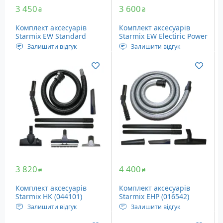
3 450
3 600
₴
₴
Комплект аксесуарів
Комплект аксесуарів
Starmix EW Standard
Starmix EW Electiric Power
Supplementary Set
Tools (044705)
Залишити відгук
Залишити відгук
(063201)
Аксесуари пилососу
Аксесуари пилососу
Starmix, 5 шт.
Starmix для
електроінструменту, 2
шт.
3 820
4 400
₴
₴
Комплект аксесуарів
Комплект аксесуарів
Starmix HK (044101)
Starmix EHP (016542)
Залишити відгук
Залишити відгук
Аксесуари для пилососів
Аксесуари для пилососів