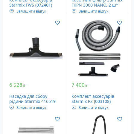
Starmix FWS (072401)
FKPN 3000 NANO, 2 шт
(425740)
Залишити відгук
Залишити відгук
Аксесуари для пилососів
Фільтр для пилососів
Starmix, 7 шт.
Starmix
6 528
7 400
₴
₴
Насадка для сбору
Комплект аксесуарів
рідини Starmix 416519
Starmix PZ (003108)
Залишити відгук
Залишити відгук
Насадка шириною 45 для
Аксесуари для пилососів
збирання пилу та
Starmix, 7 шт.
рідини.