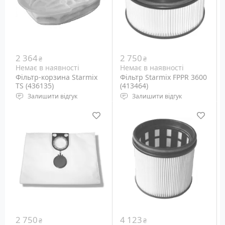
2 364
2 750
₴
₴
Немає в наявності
Немає в наявності
Фільтр-корзина Starmix
Фільтр Starmix FPPR 3600
TS (436135)
(413464)
Залишити відгук
Залишити відгук
Фільтр-кошик для
Фільтр збирання пилу
пилососів Starmix
для Starmix
2 750
4 123
₴
₴