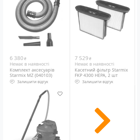
Вага: 5.6 кг
6 380
7 529
₴
₴
Немає в наявності
Немає в наявності
Комплект аксесуарів
Касетний фільтр Starmix
Starmix MZ (040103)
FKP 4300 HEPA, 2 шт
(419190)
Залишити відгук
Залишити відгук
Аксесуари для пилососів
Фільтр для пилососів
Starmix, 4 шт.
Starmix