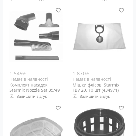
Мішки для пилососів
Аксесуари пилососу
Starmix
Starmix, 4 шт.
1 549
1 870
₴
₴
Немає в наявності
Немає в наявності
Комплект насадок
Мішки флісові Starmix
Starmix Nozzle Set 35/49
FBV 20, 10 шт (434971)
(014142)
Залишити відгук
Залишити відгук
Аксесуари пилососу
Мішки для пилососів
Starmix, 5 шт.
Starmix 20-22 літри