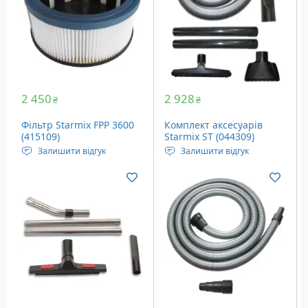
2 450
2 928
₴
₴
Фільтр Starmix FPP 3600
Комплект аксесуарів
(415109)
Starmix ST (044309)
Залишити відгук
Залишити відгук
Фільтр для пилососів
Аксесуари для пилососів
Starmix
Starmix, 7 шт.