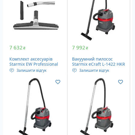
7 632
7 992
₴
₴
Комплект аксесуарів
Вакуумний пилосос
Starmix EW Professional
Starmix eCraft L-1422 HKR
Supplementary Set
(103143)
Залишити відгук
Залишити відгук
(091709)
Аксесуари пилососу
Напруга живлення: 230
Starmix, 5 шт.
Вольт
Ємність пилозбірника: 22
літри
Вага: 6.3 кг
Набір аксесуарів HKR