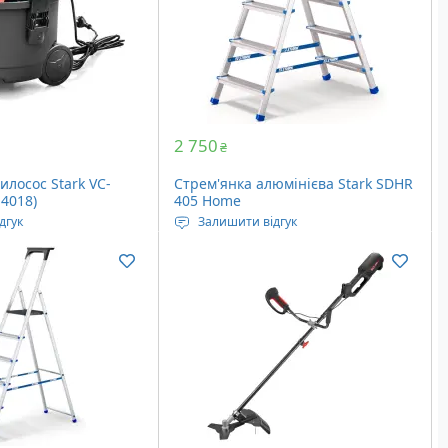
ів: 4 шт
Кількість сходів: 3 шт
Вага: 2.0 кг
2 750
₴
илосос Stark VC-
Стрем'янка алюмінієва Stark SDHR
14018)
405 Home
дгук
Залишити відгук
ення: мережа 230
Максимальне навантаження: 125
кг
ік: 33 л/сек
Довжина у складеному вигляді: 1.1
ра: 18 літрів
метра
Кількість сходів: 5 шт
Вага: 3.2 кг