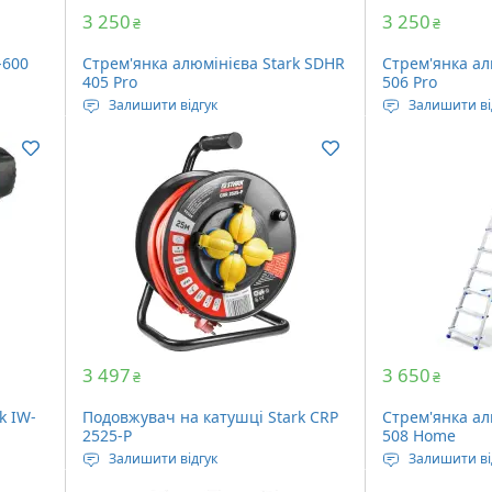
3 250
3 250
₴
₴
-600
Стрем'янка алюмінієва Stark SDHR
Стрем'янка ал
405 Pro
506 Pro
Залишити відгук
Залишити ві
 14 мм
Максимальне навантаження: 150
Максимальне 
 600
кг
кг
Довжина у складеному вигляді: 1.1
Довжина у роз
метра
1.91 метра
Кількість сходів: 5 шт
Кількість сход
Вага: 4.2 кг
Вага: 5.1 кг
3 497
3 650
₴
₴
k IW-
Подовжувач на катушці Stark CRP
Стрем'янка ал
2525-P
508 Home
Залишити відгук
Залишити ві
ьт
Довжина: 25 метрів
Максимальне 