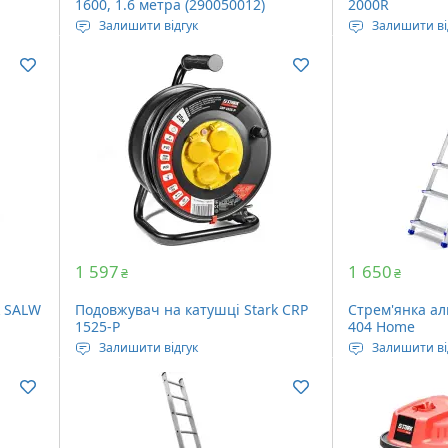
1600, 1.6 метра (290050012)
2000R
Залишити відгук
Залишити ві
Тринога для встановлення
Тип світлофіл
т
нівеліра на висоту до 160 см.
Кількість датч
Захист від УФ 
DIN
Вага: 500 гра
1 597
1 650
₴
₴
k SALW
Подовжувач на катушці Stark CRP
Стрем'янка ал
1525-P
404 Home
Залишити відгук
Залишити ві
: 125
Довжина: 25 метрів
Максимальне 
Кабель: 2 x 1.5 мм2
кг
ляді:
Довжина у роз
1.45 метра