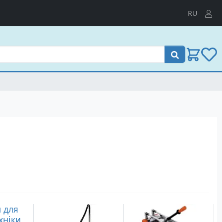
RU
Пошук
 для
хніки