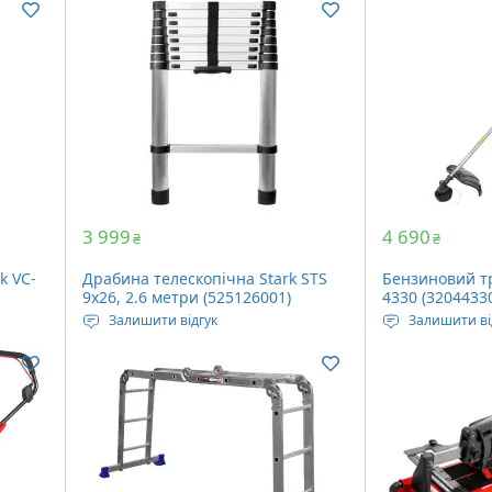
об/хв
Кабель: 3 x 2.5 мм2
кг
Довжина у роз
2.37 метра
Кількість сход
Вага: 6.6 кг
3 999
4 690
₴
₴
k VC-
Драбина телескопічна Stark STS
Бензиновий тр
9х26, 2.6 метри (525126001)
4330 (3204433
Залишити відгук
Залишити ві
 Вольт
Максимальне навантаження: 150
Бензин, 2 кВт,
кг
Швидкість обе
Довжина у розкладеному вигляді:
Ширина зрізу:
2.6 метра
Вага: 8 кг
Кількість сходів: 9 шт
Вага: 6.4 кг