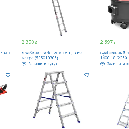
Кількість сход
Вага: 2.9 кг
2 350
2 697
₴
₴
 SALT
Драбина Stark SVHR 1x10, 3.69
Будівельний п
метра (525010305)
1400-18 (2250
Залишити відгук
Залишити ві
: 150
Максимальне навантаження: 150
Джерело живл
кг
Вольт
ляді:
Довжина у розкладеному вигляді:
Повітряний пот
3.69 метра
Об'єм контейне
Кількість сходів: 10 шт
Вага: 4.3 кг
Вага: 4.2 кг