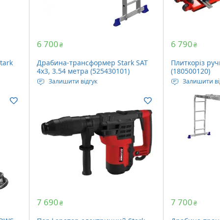
6 700
6 790
₴
₴
tark
Драбина-трансформер Stark SAT
Плиткоріз руч
4х3, 3.54 метра (525430101)
(180500120)
Залишити відгук
Залишити ві
ьт
Максимальне навантаження: 150
Максимальна 
кг
Максимальна 
Довжина у розкладеному вигляді:
мм
3.54 метри
Максимальна 
Кількість сходів: 12 шт
Вага: 17.46 кг
Вага: 10.8 кг
7 690
7 700
₴
₴