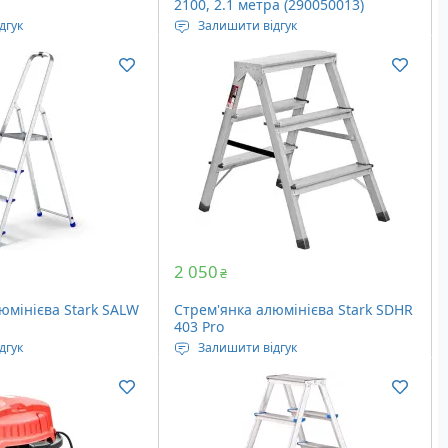
2100, 2.1 метра (290050013)
дгук
Залишити відгук
ьтру: хамелеон
Тринога для встановлення
иків дуги: 2 шт
нівеліра на висоту до 210 см.
та ІЧ променів: 16
м
2 050
₴
юмінієва Stark SALW
Стрем'янка алюмінієва Stark SDHR
403 Pro
дгук
Залишити відгук
навантаження: 125
Максимальне навантаження: 150
кг
кладеному вигляді:
Довжина у складеному вигляді: 63
см