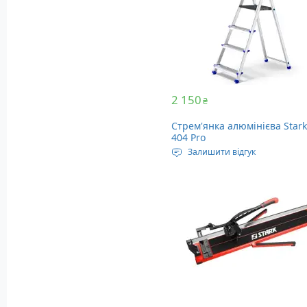
Кількість сходів: 3 шт
Вага: 2.5 кг
2 150
₴
Стрем'янка алюмінієва Stark
404 Pro
Залишити відгук
Максимальне навантаження
кг
Довжина у розкладеному виг
1.45 метра
Кількість сходів: 4 шт
Вага: 3.7 кг