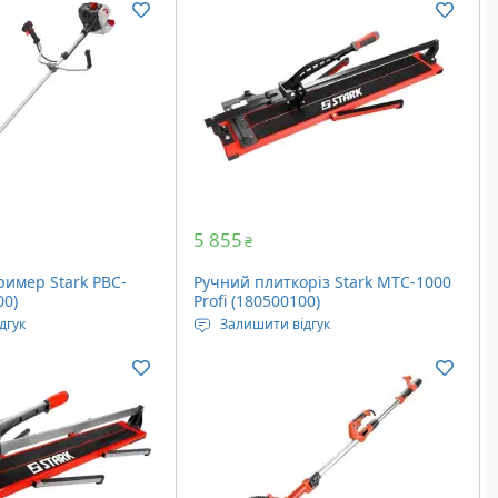
Максимальна довжина різу: 900
кладеному вигляді:
мм
Вага: 14 кг
ів: 8 шт
5 855
₴
имер Stark PBC-
Ручний плиткоріз Stark MTC-1000
00)
Profi (180500100)
дгук
Залишити відгук
 42.7 см3
Максимальна товщина різу: 14 мм
ртання: 7500 об/хв
Максимальна довжина різу: 1000
 255 мм
мм
Вага: 20 кг