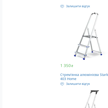
Залишити відгук
Тип світлофільтру: хамелеон
Кількість датчиків дуги: 2 ш
Вага: 500 грам
1 350
₴
Стрем'янка алюмінієва Star
403 Home
Залишити відгук
Максимальне навантаження
кг
Довжина у розкладеному виг
1.21 метра