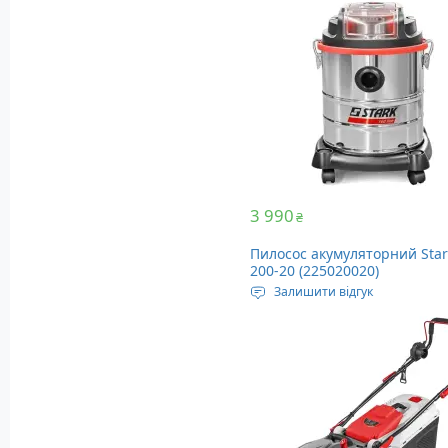
Швидкість обертання: 2200 
Частота ударів: 2700 уд/хв
Вага: 2.3 кг
3 990
₴
Пилосос акумуляторний Star
200-20 (225020020)
Залишити відгук
Джерело живлення: АКБ, 18
Повітряний потік: 30 л/сек
Об'єм бака: 20 літрів
Вага: 6.5 кг