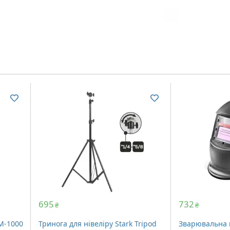
Загрузка...
695
732
₴
₴
M-1000
Тринога для нівеліру Stark Tripod
Зварювальна 