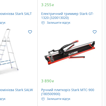
3 255
₴
юмінієва Stark SALT
Електричний триммер Stark GT-
1320 (320013020)
дгук
Залишити відгук
навантаження: 150
Напруга живлення: 230 Вольт
Потужність: 1.3 кВт
кладеному вигляді:
Ширина зрізу: 350 мм - волосінь /
225 мм - ніж
ів: 6 шт
Вага: 5.6 кг
3 890
₴
юмінієва Stark SALW
Ручний плиткоріз Stark MTC-900
(180500900)
дгук
Залишити відгук
навантаження: 125
Максимальна товщина різу: 14 мм