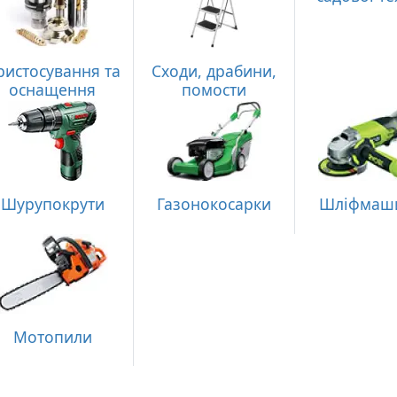
ристосування та
Сходи, драбини,
оснащення
помости
Шурупокрути
Газонокосарки
Шліфмаш
Мотопили