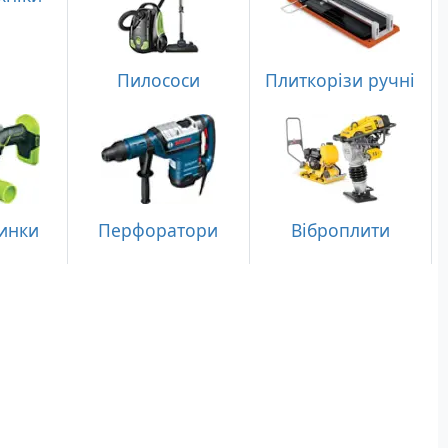
Пилососи
Плиткорізи ручні
инки
Перфоратори
Віброплити