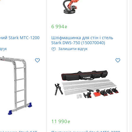
6 994
₴
ний Stark MTC-1200
Шліфмашинка для стін і стель
Stark DWS-750 (150070040)
дгук
Залишити відгук
товщина різу: 16 мм
Джерело живлення: мережа 230
довжина різу: 1200
Вольт
Максимальна швидкість
ширина різу: 850 мм
обертання: 1700 об/хв
Діаметр оснащення: 225 мм
Вага: 3.5 кг
11 990
₴