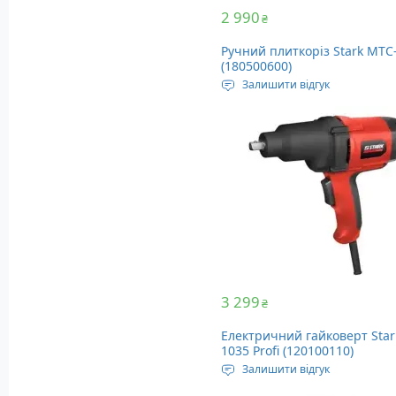
2 990
₴
Ручний плиткоріз Stark MTC
(180500600)
Залишити відгук
Максимальна товщина різу:
Максимальна довжина різу:
мм
Вага: 5 кг
3 299
₴
Електричний гайковерт Star
1035 Profi (120100110)
Залишити відгук
Напруга живлення: 230 Вол