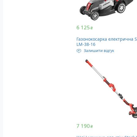
6 125
₴
Газонокосарка електрична S
LM-38-16
Залишити відгук
Джерело живлення: 230 Вол
Ширина стрижки: 38 см
Висота стрижки: 25 – 75 мм
7 190
₴