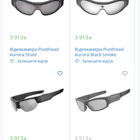
3 913
3 913
₴
₴
Відеокамера Pivothead
Відеокамера Pivothead
Aurora Shale
Aurora Black Smoke
Залишити відгук
Залишити відгук
Окуляри з відеокамерою
Окуляри з відеокамерою
Якість зйомки FullHD з
Якість зйомки FullHD з
роздільною здатністю
роздільною здатністю
1920 х 1080 пікселів
1920 х 1080 пікселів
Якість фото режиму – 8
Якість фото режиму – 8
Мп
Мп
Вага: 70 г
Вага: 70 г
3 913
3 913
₴
₴