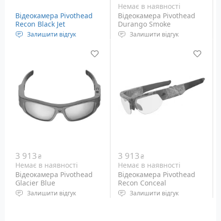
Немає в наявності
Відеокамера Pivothead
Відеокамера Pivothead
Recon Black Jet
Durango Smoke
Залишити відгук
Залишити відгук
Окуляри з відеокамерою
Окуляри з відеокамерою
Якість зйомки FullHD з
Якість зйомки FullHD з
роздільною здатністю
роздільною здатністю
1920 х 1080 пікселів
1920 х 1080 пікселів
Якість фото режиму – 8
Якість фото режиму – 8
Мп
Мп
Три пари змінних лінз:
Вага: 70 г
жовтого, сірого та
прозорого кольору
Вага: 70 г
3 913
3 913
₴
₴
Немає в наявності
Немає в наявності
Відеокамера Pivothead
Відеокамера Pivothead
Glacier Blue
Recon Conceal
Залишити відгук
Залишити відгук
Окуляри з відеокамерою
Окуляри з відеокамерою
Якість зйомки FullHD з
Якість зйомки FullHD з