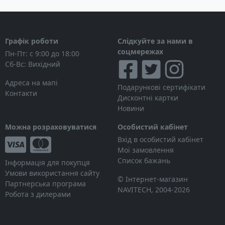
Графік роботи
Слідкуйте за нами в
соцмережах
Пн-Пт: с 9:00 до 18:00
Сб-Вс: Вихідний
Адреса на мапі
Подарункові сертифікати
Контакти
Дисконтні картки
Новини
Можна розраховуватися
Особистий кабінет
Вхід в особистий кабінет
Мої замовлення
Список бажань
Інформація для покупця
Умови використання сайту
© Інтернет-магазин
Партнерська програма
NAVITECH, 2004-2026
Робота з дилерами