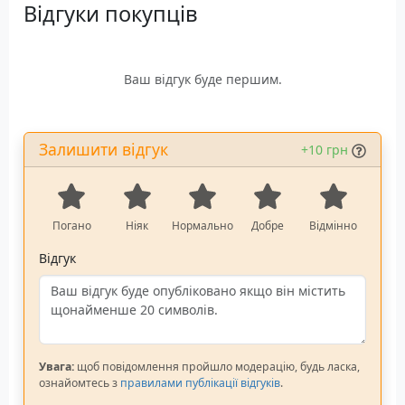
Відгуки покупців
роздільною здатністю
роздільною здатністю
1920 х 1080 пікселів
1920 х 1080 пікселів
Якість фото режиму – 8
Якість фото режиму – 8
Мп
Мп
Ваш відгук буде першим.
Вага: 70 г
Три пари змінних лінз:
жовтого, сірого та
прозорого кольору
Вага: 70 г
Залишити відгук
+10 грн
Погано
Ніяк
Нормально
Добре
Відмінно
Відгук
Увага:
щоб повідомлення пройшло модерацію, будь ласка,
ознайомтесь з
правилами публікації відгуків
.