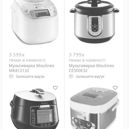
Програми: 22 шт
Програми: 21 шт
3 599
3 799
₴
₴
Немає в наявності
Немає в наявності
Мультиварка Moulinex
Мультиварка Moulinex
MK812132
CE500E32
Залишити відгук
Залишити відгук
Потужність: 750 Вт
Потужність: 1000 Вт
Місткість: 5 л
Місткість: 5 л
Програми: 45
Програми: 21