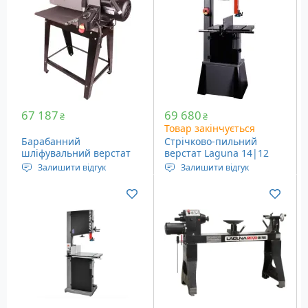
0.2 мікрони
3500 об/хв
Продуктивність: 748 м3/
Міжцентрова відстань:
год
38.1 мм
Вага: 32 кг
67 187
69 680
₴
₴
Товар закінчується
Барабанний
Стрічково-пильний
шліфувальний верстат
верстат Laguna 14|12
Laguna 16-32 Drum
Bandsaw (MBAND1412-
Залишити відгук
Залишити відгук
Sander (SUPMX-71632)
175)
Напруга живлення: 220
Потужність
Вольт
електродвигуна: 1300
Потужність: 1.1 кВт
Ватт
Ширина шліфування: до
Живлення: Мережа 220
813 мм, 2 проходи по 406
Вольт
мм.
Діапазон нахилу: -7 ° до
Швидкість руху стрічки:
45 °
0-3 м/хв