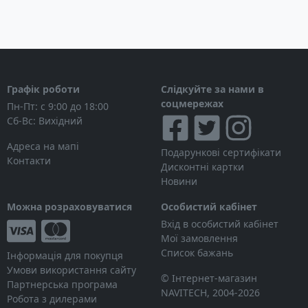
Графік роботи
Слідкуйте за нами в
соцмережах
Пн-Пт: с 9:00 до 18:00
Сб-Вс: Вихідний
Адреса на мапі
Подарункові сертифікати
Контакти
Дисконтні картки
Новини
Можна розраховуватися
Особистий кабінет
Вхід в особистий кабінет
Мої замовлення
Список бажань
Інформація для покупця
Умови використання сайту
© Інтернет-магазин
Партнерська програма
NAVITECH, 2004-2026
Робота з дилерами