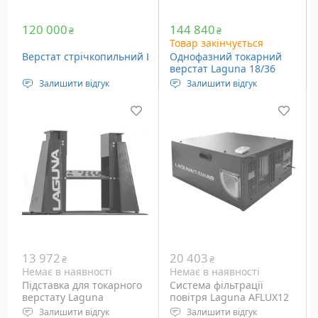
120 000
144 840
₴
₴
Товар закінчується
Верстат стрічкопильний Laguna 18BX
Однофазний токарний
верстат Laguna 18/36
REVO
Залишити відгук
Залишити відгук
Напруга живлення: 400
Номінальна потужність:
Вольт
1500 Ватт
Потужність: 2.2 кВт
Частота обертання: 50 -
Ширина пильного
3500 об/хв
щільна: 3-31 мм
Максимальна довжина
заготівлі: 48 см
13 972
20 403
₴
₴
Немає в наявності
Немає в наявності
Підставка для токарного
Система фільтрації
верстату Laguna
повітря Laguna AFLUX12
MLAREVO1836-220
Залишити відгук
Залишити відгук