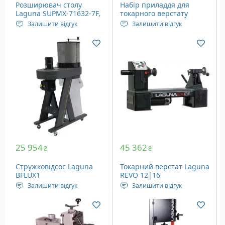
Розширювач столу
Набір приладдя для
Laguna SUPMX-71632-7F,
токарного верстату
2 шт
Laguna MLAREVO1216EVS
Залишити відгук
Залишити відгук
Розширювач столу
Набір для збільшення
шліфувального верстата
міжосьової відстані
Laguna 16-32, 2 шт.
Сумісність: токарний
верстат Laguna
12/16REVO
Розширення міжосьової
відстані: до 254 мм
25 954
45 362
₴
₴
Стружковідсос Laguna
Токарний верстат Laguna
BFLUX1
REVO 12|16
(MLAREVO1216EVS)
Залишити відгук
Залишити відгук
Живлення: Мережа 220
Номінальна потужність:
Вольт
730 Ватт
Ефективність фільтрації:
Частота обертання: 50-