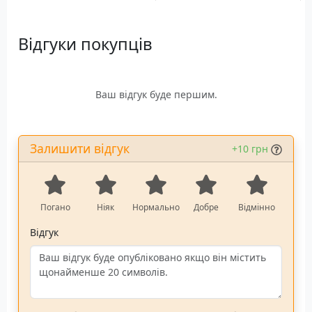
Підставка під токарний
Живлення: Мережа 220
верстат
Вольт
Відгуки покупців
Сумісність: токарний
Ступінь очищення: 1
верстат Laguna
мікрон
12/16REVO
Продуктивність: 2038 м3/
Регулювання висоти: 99-
год
Ваш відгук буде першим.
114 см
Вага: 25 кг
Залишити відгук
+10 грн
Погано
Ніяк
Нормально
Добре
Відмінно
Відгук