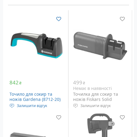
842
499
₴
₴
Немає в наявності
Точило для сокир та
Точилка для сокир та
ножів Gardena (8712-20)
ножів Fiskars Solid
Залишити відгук
Залишити відгук
Стругачка для сокир та
Точилка для сокир та
ножів з ергономічною
ножів з керамічними
ручкою.
дисками.