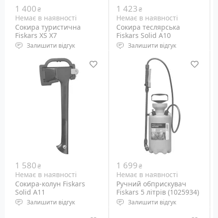
1 400
1 423
₴
₴
Немає в наявності
Немає в наявності
Сокира туристична
Сокира теслярська
Fiskars XS Х7
Fiskars Solid A10
Залишити відгук
Залишити відгук
Довжина сокири: 355 мм
Довжина сокири: 490 мм
Кут заточування ріжучої
Кут заточування ріжучої
кромки: 30 °
кромки: 30 °
Вага: 640 грам
Вага: 1076 грам
1 580
1 699
₴
₴
Немає в наявності
Немає в наявності
Сокира-колун Fiskars
Ручний обприскувач
Solid A11
Fiskars 5 літрів (1025934)
Залишити відгук
Залишити відгук
Довжина сокири: 491 мм
Тип насоса: Поршневий