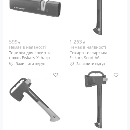
599
1 263
₴
₴
Немає в наявності
Немає в наявності
Точилка для сокир та
Сокира теслярська
ножів Fiskars Xsharp
Fiskars Solid A6
Залишити відгук
Залишити відгук
Точилка для сокир та
Довжина сокири: 392 мм
ножів з керамічними
Кут заточування ріжучої
дисками.
кромки: 30°
Вага: 642 грам