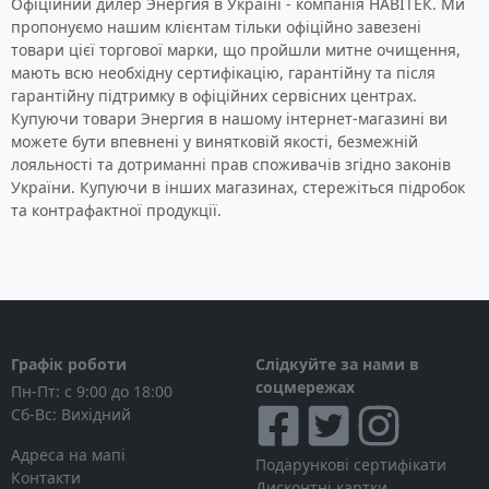
Офіційний дилер Энергия в Україні - компанія НАВІТЕК. Ми
пропонуємо нашим клієнтам тільки офіційно завезені
товари цієї торгової марки, що пройшли митне очищення,
мають всю необхідну сертифікацію, гарантійну та після
гарантійну підтримку в офіційних сервісних центрах.
Купуючи товари Энергия в нашому інтернет-магазині ви
можете бути впевнені у винятковій якості, безмежній
лояльності та дотриманні прав споживачів згідно законів
України. Купуючи в інших магазинах, стережіться підробок
та контрафактної продукції.
Графік роботи
Слідкуйте за нами в
соцмережах
Пн-Пт: с 9:00 до 18:00
Сб-Вс: Вихідний
Адреса на мапі
Подарункові сертифікати
Контакти
Дисконтні картки