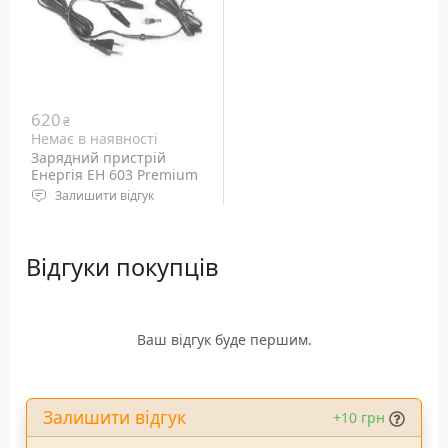
620
₴
Немає в наявності
Зарядний пристрій
Енергія EH 603 Premium
Залишити відгук
Призначення: Заряд
батарей з напругою 6-
Відгуки покупців
12В та силою струму 1,2-
18 Ач
Ваш відгук буде першим.
Залишити відгук
+10 грн