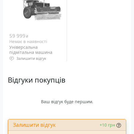
59 999
₴
Немає в наявності
Універсальна
підмітальна машина
Dakr SB85
Залишити відгук
Потужність: 6.5 л.с.
Ширина щітки: 85 см
Відгуки покупців
швидкість руху: 2 - 5 км/
год (3 вперед)
Вага: 110 кг
Ваш відгук буде першим.
Залишити відгук
+10 грн