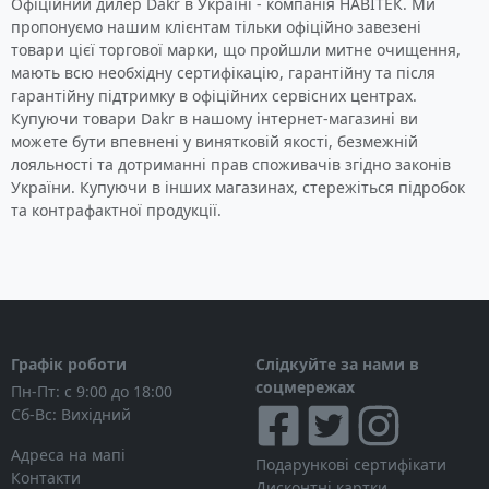
Офіційний дилер Dakr в Україні - компанія НАВІТЕК. Ми
пропонуємо нашим клієнтам тільки офіційно завезені
товари цієї торгової марки, що пройшли митне очищення,
мають всю необхідну сертифікацію, гарантійну та після
гарантійну підтримку в офіційних сервісних центрах.
Купуючи товари Dakr в нашому інтернет-магазині ви
можете бути впевнені у винятковій якості, безмежній
лояльності та дотриманні прав споживачів згідно законів
України. Купуючи в інших магазинах, стережіться підробок
та контрафактної продукції.
Графік роботи
Слідкуйте за нами в
соцмережах
Пн-Пт: с 9:00 до 18:00
Сб-Вс: Вихідний
Адреса на мапі
Подарункові сертифікати
Контакти
Дисконтні картки