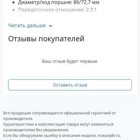
Диаметр/ход поршня: 86/72,7 мм
Передаточное отношение: 2,3:1
Переключатель скорости: вперед-нейтраль-
назад
Читать дальше
Система запуска: Электрическая
Отзывы покупателей
Система зажигания: индуктивная
Система питания: прямой впрыск низкого
давления
Ваш отзыв будет первым.
Система управления: Дистанционная
Система генератора: опция 12В 280 Вт 23А
Система смазки: отдельный автоматический
впрыск масла
Оставить отзыв
Система охлаждения: Проточная вода
Топливный бак: Выносной 25 л
Рекомендуемый тип топлива: Не ниже А-91
Вся продукция сопровождается официальной гарантией от
Рекомендуемый тип масла: TCW-3
производителя.
Маслянный бак: 3.5 л
Характеристики и комплектация товара могут изменяться
Рекомендуемая высота транца: 508 мм
производителем без уведомления.
Если Вы обнаружили ошибку в описании модели, пожалуйста,
Гребной винт: Алюминий, 11"-21"