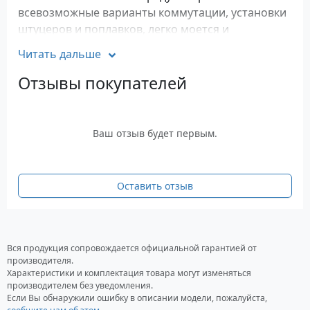
всевозможные варианты коммутации, установки
штуцеров и поплавков, легко моется и
транспортируются. Гладкая внутренняя
Читать дальше
поверхность препятствуют цветению воды.
Резиновая прокладка на штуцерах не устойчивая
Отзывы покупателей
к бензину и дизельному топливу, при
использовании штуцера под топливо,
необходимо заменить прокладку на масло -
Ваш отзыв будет первым.
бензостойкую.
Емкость не предназначена для работы под
Оставить отзыв
давлением, поэтому крышка закрывается не
герметично. Запрещается хранить
легковоспламеняющиеся жидкости. Если
жидкость может замерзнуть, рекомендуется ее
Вся продукция сопровождается официальной гарантией от
предварительно слить. Монтировать
производителя.
необходимо на ровное твердое горизонтальное
Характеристики и комплектация товара могут изменяться
производителем без уведомления.
основание, габариты которого не должны быть
Если Вы обнаружили ошибку в описании модели, пожалуйста,
меньше габаритов емкости. Также необходимо