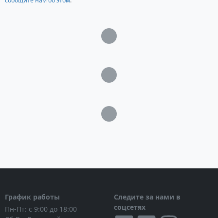
сообщите нам об этом
.
исключить внешнее физическое воздействие.
Характеристики
Загрузка...
Объем: 100 литров
Размеры: 76 x 52 x 37 см ± 5%
Толщина стенки: 3.5 мм
Загрузка...
Диметр головины: 25 см
Штуцер под слив: 1/2"
Вес: 5.1 кг
Цвет: синий
Загрузка...
Гарантия: 12 месяцев
График работы
Следите за нами в
соцсетях
Пн-Пт: с 9:00 до 18:00