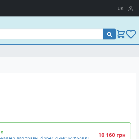
UK
Поиск
ие
10 160 грн
риммер для травы Zipper ZI-MOS40V-AKKU