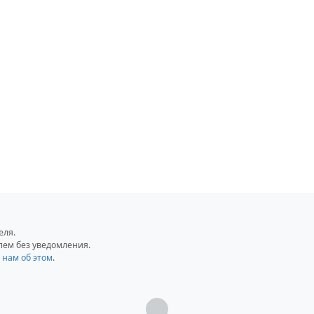
еля.
лем без уведомления.
 нам об этом
.
Загрузка...