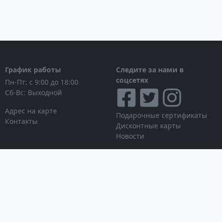
График работы
Следите за нами в
соцсетях
Пн-Пт: с 9:00 до 18:00
Сб-Вс: Выходной
Адрес на карте
Подарочные сертификаты
Контакты
Дисконтные карты
Новости
Принимаем к оплате
Личный кабинет
Вход в личный кабинет
Мои заказы
Список желаний
Информация для покупателя
Условия использования
© Интернет-магазин
сайта
NAVITECH, 2004-2026
Партнерская программа