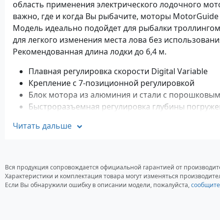
область применения электрического лодочного мото
важно, где и когда Вы рыбачите, моторы MotorGuide
Модель идеально подойдет для рыбалки троллингом,
для легкого изменения места лова без использован
Рекомендованная длина лодки до 6,4 м.
Плавная регулировка скорости Digital Variable
Крепление с 7-позиционной регулировкой
Блок мотора из алюминия и стали с порошковы
Быстроразъемная регулировка глубины погружен
Характеристики
Читать дальше
Тип двигателя: Электрический
Напряжение питания: 24 Вольт
Вся продукция сопровождается официальной гарантией от производит
Максимальная тяга: 36 кг
Характеристики и комплектация товара могут изменяться производите
Управление: Румпельное
Если Вы обнаружили ошибку в описании модели, пожалуйста,
сообщите
Регулирование скорости: Цифровое переменное
Длина вала: 1067 мм
Максимальный вес лодки: 1800 кг