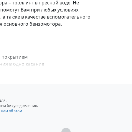
ра – троллинг в пресной воде. Не
 помогут Вам при любых условиях.
 а также в качестве вспомогательного
ия основного бензомотора.
м покрытием
ия в одно касание
еля.
лем без уведомления.
 нам об этом
.
Загрузка...