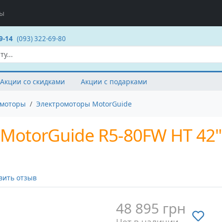
ты
9-14
(093) 322-69-80
Акции со скидками
Акции с подарками
омоторы
Электромоторы MotorGuide
otorGuide R5-80FW HT 42" D
вить отзыв
48 895 грн