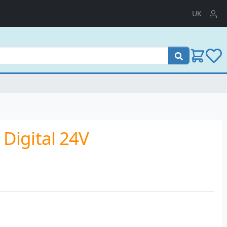
UK
Поиск
igital 24V