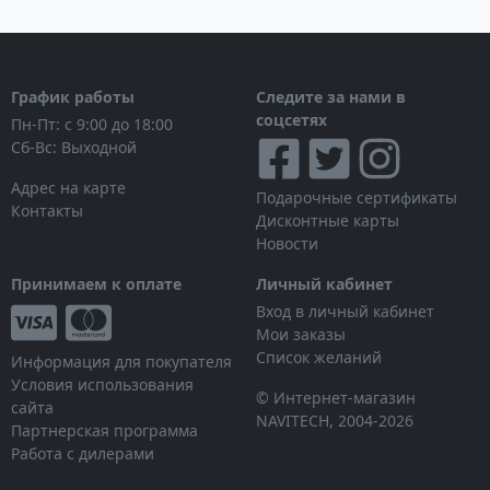
График работы
Следите за нами в
соцсетях
Пн-Пт: с 9:00 до 18:00
Сб-Вс: Выходной
Адрес на карте
Подарочные сертификаты
Контакты
Дисконтные карты
Новости
Принимаем к оплате
Личный кабинет
Вход в личный кабинет
Мои заказы
Список желаний
Информация для покупателя
Условия использования
© Интернет-магазин
сайта
NAVITECH, 2004-2026
Партнерская программа
Работа с дилерами