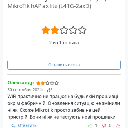
MikroTik hAP ax lite (L41G-2axD)
2 из 1 отзыва
Оставить отзыв
Олександр
30 сентября 2024 г.
WiFi практично не працює на будь якій прошивці
окрім фабричній. Оновлення ситуацію не змінили
ні як. Схоже Mikrotik просто забив на цей
пристрій. Вони ні як не тестують нові прошивки.
1
0
Ответить