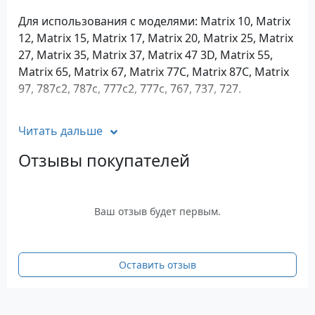
Для использования с моделями: Matrix 10, Matrix
12, Matrix 15, Matrix 17, Matrix 20, Matrix 25, Matrix
27, Matrix 35, Matrix 37, Matrix 47 3D, Matrix 55,
Matrix 65, Matrix 67, Matrix 77C, Matrix 87C, Matrix
97, 787c2, 787c, 777c2, 777c, 767, 737, 727.
Не подходит для использования с приборами 900
Читать дальше
серии.
Отзывы покупателей
Если на вашем ПК или ноутбуке предусмотрены
только USB порты, тогда вам необходим Serial -
USB адаптер (AS USB).
Ваш отзыв будет первым.
Оставить отзыв