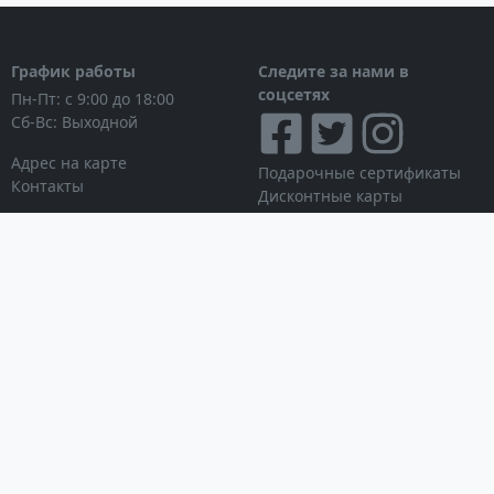
График работы
Следите за нами в
соцсетях
Пн-Пт: с 9:00 до 18:00
Сб-Вс: Выходной
Адрес на карте
Подарочные сертификаты
Контакты
Дисконтные карты
Новости
Принимаем к оплате
Личный кабинет
Вход в личный кабинет
Мои заказы
Список желаний
Информация для покупателя
Условия использования
© Интернет-магазин
сайта
NAVITECH, 2004-2026
Партнерская программа
Работа с дилерами