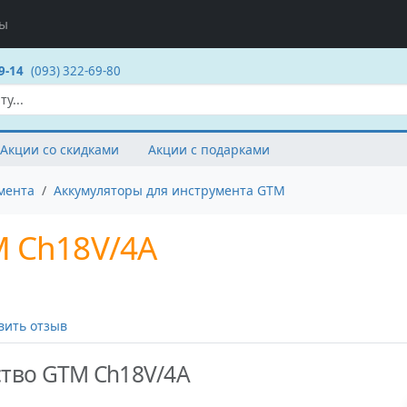
ты
9-14
(093) 322-69-80
Акции со скидками
Акции с подарками
мента
Аккумуляторы для инструмента GTM
M Ch18V/4А
вить отзыв
ство GTM Ch18V/4А