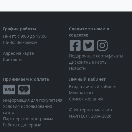
График работы
Следите за нами в
соцсетях
Пн-Пт: с 9:00 до 18:00
Сб-Вс: Выходной
Адрес на карте
Подарочные сертификаты
Контакты
Дисконтные карты
Новости
Принимаем к оплате
Личный кабинет
Вход в личный кабинет
Мои заказы
Список желаний
Информация для покупателя
Условия использования
© Интернет-магазин
сайта
NAVITECH, 2004-2026
Партнерская программа
Работа с дилерами