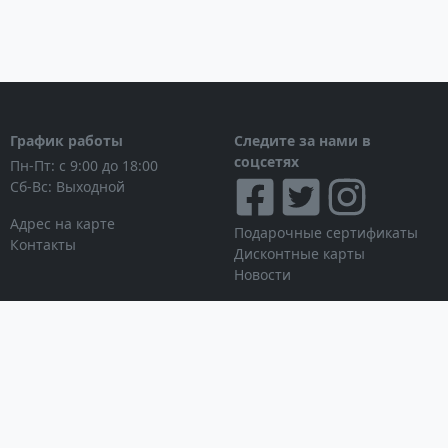
График работы
Следите за нами в
соцсетях
Пн-Пт: с 9:00 до 18:00
Сб-Вс: Выходной
Адрес на карте
Подарочные сертификаты
Контакты
Дисконтные карты
Новости
Принимаем к оплате
Личный кабинет
Вход в личный кабинет
Мои заказы
Список желаний
Информация для покупателя
Условия использования
© Интернет-магазин
сайта
NAVITECH, 2004-2026
Партнерская программа