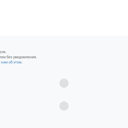
: 3+1 шт
еля.
лем без уведомления.
 нам об этом
.
.с.
Загрузка...
Загрузка...
ом итальянском стиле с тремя