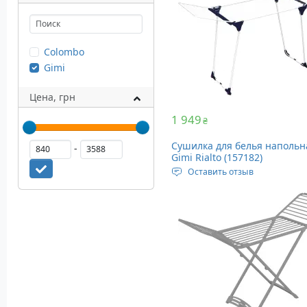
Colombo
Gimi
Цена, грн
1 949
₴
Сушилка для белья напольн
-
Gimi Rialto (157182)
Оставить отзыв
Тип: напольная
Размеры: 180 х 57 х 105 см,
сложенная 108 х 57 х 20 см
Вес: 2.8 кг
Цвет: White