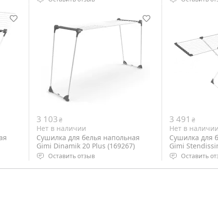
Тип: напольная
Тип: напольн
Размеры: 170 х 97 х 92 см
Размеры: 174 х
Вес: 3.08 кг
сложенная 106
Цвет: White
Вес: 3.01 кг
Цвет: White
3 103
3 491
₴
₴
Нет в наличии
Нет в наличи
ая
Сушилка для белья напольная
Сушилка для 
Gimi Dinamik 20 Plus (169267)
Gimi Stendissi
Оставить отзыв
Оставить от
Тип: напольная
Тип: напольн
Размеры: 117-205 х 56 х 104 см,
Размеры: 108-1
сложенная 122 х 55.5 х 6.5 см
сложенная 132
Вес: 4.63 кг
Вес: 4.4 кг
Цвет: White
Цвет: White