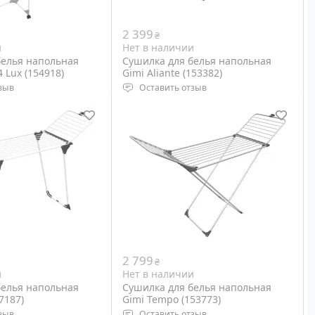
2 399
₴
и
Нет в наличии
белья напольная
Сушилка для белья напольная
 Lux (154918)
Gimi Aliante (153382)
зыв
Оставить отзыв
ая
Тип: напольная
 71 х 71 см,
Размеры: 110-186 х 61 х 94 см,
 x 71 x 5 см
сложенная 127 х 61 х 6 см
Вес: 3.2 кг
Цвет: White
2 799
₴
и
Нет в наличии
белья напольная
Сушилка для белья напольная
7187)
Gimi Tempo (153773)
зыв
Оставить отзыв