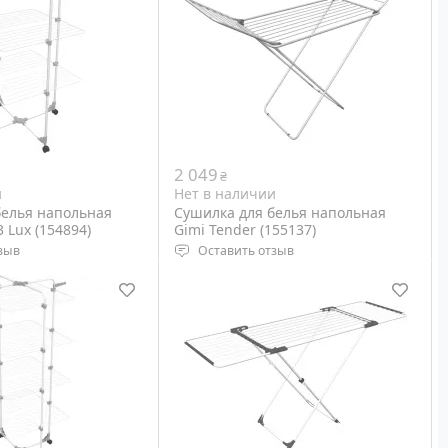
2 049
₴
и
Нет в наличии
белья напольная
Сушилка для белья напольная
 Lux (154894)
Gimi Tender (155137)
зыв
Оставить отзыв
ая
Тип: напольная
 71 х 71 см,
Размеры: 174 x 56 x 113 см,
 x 71 x 5 см
сложенная 128.5 х 55.5 х 4 см
Вес: 1.87 кг
Цвет: Grey