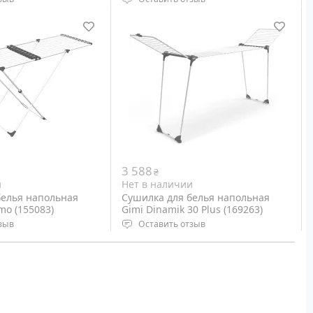
ая
Тип: напольная
 57 х 91 см,
Размеры: 168 x 56 x 117 см,
 х 57 х 7 см
сложенная 131.5 х 55.5 х 4 см
Вес: 2.54 кг
Цвет: White
3 588
₴
и
Нет в наличии
белья напольная
Сушилка для белья напольная
mo (155083)
Gimi Dinamik 30 Plus (169263)
зыв
Оставить отзыв
ая
Тип: напольная
86 х 57 х 93 см,
Размеры: 216-304 x 56 x 128 см,
 х 58 х 5 см
сложенная 122 х 55.5 х 6.5 см
Вес: 5.53 кг
Цвет: White