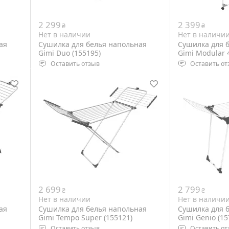
2 299
2 399
₴
₴
Нет в наличии
Нет в наличи
ая
Сушилка для белья напольная
Сушилка для 
Gimi Duo (155195)
Gimi Modular 4
Оставить отзыв
Оставить от
Тип: напольная
Тип: напольн
Размеры: 105-209 х 60 х 97 см,
Размеры: 169 х
сложенная 130 х 60 х 8 см
сложенная 163
Вес: 2.64 кг
Вес: 4.5 кг
Цвет: White
Цвет: White
2 699
2 799
₴
₴
Нет в наличии
Нет в наличи
ая
Сушилка для белья напольная
Сушилка для 
Gimi Tempo Super (155121)
Gimi Genio (15
Оставить отзыв
Оставить от