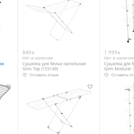
840
1 999
₴
₴
Нет в наличии
Нет в наличи
ая
Сушилка для белья напольная
Сушилка для 
Gimi Top (155149)
Gimi Modular 3
Оставить отзыв
Оставить от
Тип: напольная
Тип: напольн
Размеры: 199 х 55 х 93 см,
Размеры: 132 х
сложенная 129 х 55 х 5 см
сложенная 128
Вес: 2.6 кг
Вес: 2.8 кг
Цвет: White
Цвет: White