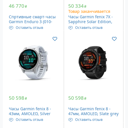
46 770
50 334
₴
₴
Товар заканчивается
Спртивные смарт-часы
Часы Garmin fenix 7X -
Garmin Enduro 3 (010-
Sapphire Solar Edition,
02751-01)
Mineral Blue Titanium
Оставить отзыв
Оставить отзыв
with Whitestone Band
Дисплей: 1.4” (35.56 мм),
Дисплей: 1.4", 280 x 280,
(010-02541-15)
280 x 280 пикселей
Ø51 мм
Встроенная память: 32
Память: встроенная, 32
Мб
GB
Вес: 63 грамма
Вес: 89 грамм
Сапфировое стекло,
Солнечная подзарядка
Цвет: Mineral Blue
Titanium with Whitestone
Band
50 598
50 598
₴
₴
Часы Garmin fenix 8 -
Часы Garmin fenix 8 -
43мм, AMOLED, Silver
47мм, AMOLED, Slate grey
with Whitestone Silicone
with Black Silicone Band
Оставить отзыв
Оставить отзыв
Band
Дисплей: 1.3” (33 мм), 416
Дисплей: 1.4” (35.56 мм),