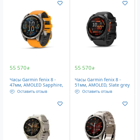
x 416 пикселей
454 x 454 пикселей
Память: 32 GB
Память: 32 GB
Вес: 66 граммов
Вес: 80 граммов
55 570
55 570
₴
₴
Часы Garmin fenix 8 -
Часы Garmin fenix 8 -
47мм, AMOLED Sapphire,
51мм, AMOLED, Slate grey
Titanium (010-02904-11)
with Black Silicone Band
Оставить отзыв
Оставить отзыв
Дисплей: 1.4” (35.56 мм),
Дисплей: 1.4” (35.56 мм),
454 x 454 пикселей
454 x 454 пикселей
Память: 32 GB
Память: 32 GB
Вес: 73 грамма
Вес: 102 грамма
Сапфировое стекло