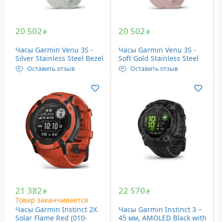
20 502
20 502
₴
₴
Часы Garmin Venu 3S -
Часы Garmin Venu 3S -
Silver Stainless Steel Bezel
Soft Gold Stainless Steel
with Sage Gray Case and
Bezel with Dust Rose Case
Оставить отзыв
Оставить отзыв
Silicone Band (010-02785-
and Silicone Band (010-
Дисплей: 1.2", 390 x 390,
Дисплей: 1.2", 390 x 390,
01)
02785-03)
Ø41 мм
Ø41 мм
Память: встроенная, 8
Память: встроенная, 8
GB
GB
Вес: 40 грамм
Вес: 40 грамм
Цвет: Silver Stainless
Цвет: Soft Gold Stainless
Steel Bezel with Sage Gray
Steel Bezel with Dust Rose
Case and Silicone Band
Case and Silicone Band
21 382
22 570
₴
₴
Товар заканчивается
Часы Garmin Instinct 2X
Часы Garmin Instinct 3 –
Solar Flame Red (010-
45 мм, AMOLED Black with