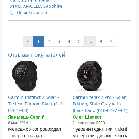
Часы Garmin fenix 8 -
51мм, AMOLED, Sapphire
Carbon Gray DLC Titanium
Оставить отзыв
with Black/Pebble Gray
Дисплей: 1.4” (35.56 мм),
Silicone Band
454 x 454 пикселей
Память: 32 Гб
Вес: 92 грамма
<
1
2
3
4
5
…
9
>
Отзывы покупателей
Garmin Instinct 2 Solar -
Garmin fenix 7 Pro - Solar
Tactical Edition, Black (010-
Edition, Slate Gray with
02627-03)
Black Band (010-02777-01)
Якимець Сергій
Олег Шелест
8 мая 2024 г.
21 сентября 2023 г.
Менеджер сопровождал
Чудовий годинник. Якісні
товар со склада.
матеріали, дизайн, якісна