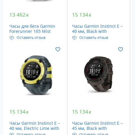
13 462
15 134
₴
₴
Часы для бега Garmin
Часы Garmin Instinct E –
Forerunner 165 Mist
40 мм, Black with
Gray/Whitestone (010-
Charcoal Brown Silicone
Оставить отзыв
Оставить отзыв
02863-21)
Band
Дисплей: Amoled, 1.2”
Дисплей: 0.86″ (22 мм),
(30.4 мм), 390 х 390
166 х 166 пикселей
пикселей
Память: 128 Мб
Датчики: Bluetooth,
Вес: 41 грамм
ANT+, GPS и др.
Вес: 39 грамм
Цвет: светло-серый/
белый
15 134
15 134
₴
₴
Часы Garmin Instinct E –
Часы Garmin Instinct E –
40 мм, Electric Lime with
45 мм, Black with
Twilight Gray Silicone
Charcoal Brown Silicone
Оставить отзыв
Оставить отзыв