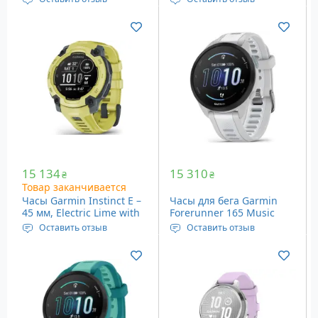
Band
Band
Дисплей: 0.86″ (22 мм),
Дисплей: 0.9″ (22 мм), 176
166 х 166 пикселей
х 176 пикселей
Память: 128 Мб
Память: 128 Мб
Вес: 41 грамм
Вес: 48 граммов
15 134
15 310
₴
₴
Товар заканчивается
Часы Garmin Instinct E –
Часы для бега Garmin
45 мм, Electric Lime with
Forerunner 165 Music
Electric Lime Silicone
Mist Gray/Whitestone
Оставить отзыв
Оставить отзыв
Band
(010-02863-31)
Дисплей: 0.9″ (22 мм), 176
Дисплей: Amoled, 1.2”
х 176 пикселей
(30.4 мм), 390 х 390
Память: 128 Мб
пикселей
Вес: 48 граммов
Датчики: Bluetooth,
ANT+, GPS и др.