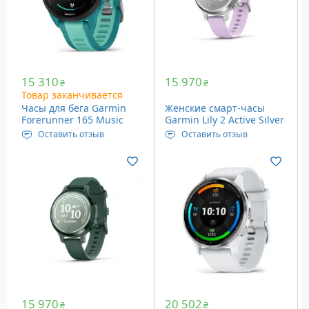
Вес: 39 грамм
Цвет: светло-серый/
белый
Музыка на запястье
15 310
15 970
₴
₴
Товар заканчивается
Часы для бега Garmin
Женские смарт-часы
Forerunner 165 Music
Garmin Lily 2 Active Silver
Turquoise/Aqua (010-
with Purple Jasmine
Оставить отзыв
Оставить отзыв
02863-32)
Silicone Band
Дисплей: Amoled, 1.2”
Дисплей: 1 x 0.84”, 240 x
(30.4 мм), 390 х 390
201
пикселей
Датчики: GPS,
Датчики: Bluetooth,
пульсометр и др.
ANT+, GPS и др.
Вес: 29 граммов
Вес: 39 грамм
Цвет: серебристый
Цвет: бирюзовый/аква
Музыка на запястье
15 970
20 502
₴
₴