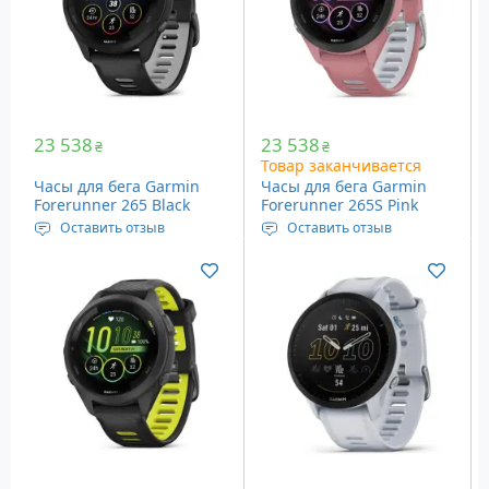
Цвет: Blue Granite
Вес: 47 грамм
Цвет: aqua
23 538
23 538
₴
₴
Товар заканчивается
Часы для бега Garmin
Часы для бега Garmin
Forerunner 265 Black
Forerunner 265S Pink
(010-02810-10)
(010-02810-15)
Оставить отзыв
Оставить отзыв
Дисплей: Amoled, 1.3”
Дисплей: Amoled, 1.1”
(32.5 мм), 416 х 416
(28.1 мм), 360 х 360
пикселей
пикселей
Датчики: Wi-Fi, Bluetooth,
Датчики: Wi-Fi, Bluetooth,
GPS и др.
GPS и др.
Вес: 47 грамм
Вес: 39 грамм
Цвет: черный
Цвет: розовый