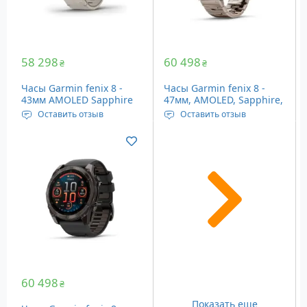
58 298
60 498
₴
₴
Часы Garmin fenix 8 -
Часы Garmin fenix 8 -
43мм AMOLED Sapphire
47мм, AMOLED, Sapphire,
Soft Gold with Limestone
Titanium (010-02904-40)
Оставить отзыв
Оставить отзыв
Leather Band
Дисплей: 1.3” (33 мм), 416
Дисплей: 1.4” (35.56 мм),
x 416 пикселей
454 x 454 пикселей
Память: 32 GB
Память: 32 GB
Вес: 66 граммов
Вес: 73 грамма
Сапфировое стекло
Сапфировое стекло
60 498
₴
Показать еще