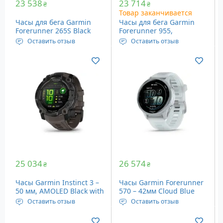
23 538
23 714
₴
₴
Товар заканчивается
Часы для бега Garmin
Часы для бега Garmin
Forerunner 265S Black
Forerunner 955,
(010-02810-13)
Whitestone (010-02638-31)
Оставить отзыв
Оставить отзыв
Дисплей: Amoled, 1.1”
Назначение: Бег
(28.1 мм), 360 х 360
Дисплей: 1.3”, 260 x 260
пикселей
пикселей
Датчики: Wi-Fi, Bluetooth,
Вес: 52 грамм
GPS и др.
Цвет: whitestone
Вес: 39 грамм
Цвет: черный
25 034
26 574
₴
₴
Часы Garmin Instinct 3 –
Часы Garmin Forerunner
50 мм, AMOLED Black with
570 – 42мм Cloud Blue
Charcoal Brown Silicone
Aluminum with
Оставить отзыв
Оставить отзыв
Band
Translucent
Дисплей: 1.3″ (33 мм), 416
Дисплей: 1.2″ (30.4 мм),
Whitestone/Cloud Blue