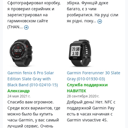
Сфотографировал коробку,
збірка. Функцій дуже
я проверил серийник и
багато, є з чим
зарегистрировал на
розбиратися. На руці сіли
гарминовском сайте
як рідні. поку...
(THAN...
Garmin fenix 6 Pro Solar
Garmin Forerunner 30 Slate
Edition Slate Gray with
Gray (010-01930-03)
Black Band (010-02410-15)
Служба поддержки
Александр
НАВИТЕК
24 мая 2021 г.
28 сентября 2020 г.
Спасибо вам огромное.
Добрый день! Нет. NFC с
Среди всех вариантов, где
поддержкой Garmin Pay
можно было бы купить
есть в часах начиная с
часы Garmin, у вас самый
Garmin vivoactive 4S.
лучший сервис. Очень