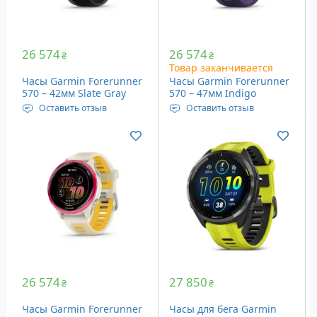
26 574
26 574
₴
₴
Товар заканчивается
Часы Garmin Forerunner
Часы Garmin Forerunner
570 – 42мм Slate Gray
570 – 47мм Indigo
Aluminum with
Aluminum with
Оставить отзыв
Оставить отзыв
Translucent Black Silicone
Translucent
Дисплей: 1.2″ (30.4 мм),
Дисплей: 1.4" (35.3 мм),
Band
Whitestone/Turquoise
Silicone Band
390 x 390 пикселей
454 x 454 пикселей
Память: 8 Гб
Память: 8 Гб
Вес: 42 грамма
Вес: 50 граммов
26 574
27 850
₴
₴
Часы Garmin Forerunner
Часы для бега Garmin