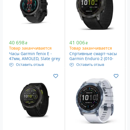
Цвет: Whitestone
40 698
41 006
₴
₴
Товар заканчивается
Товар заканчивается
Часы Garmin fenix E -
Спртивные смарт-часы
47мм, AMOLED, Slate grey
Garmin Enduro 2 (010-
steel with Black Silicone
02754-01)
Оставить отзыв
Оставить отзыв
Band
Дисплей: 1.3” (33 мм), 416
Дисплей: 1.4” (35.5 мм),
x 416 пикселей
280 x 280 пикселей
Память: 16 GB
Встроенная память: 32
Вес: 76 граммов
Мб
Вес: 70 грамм