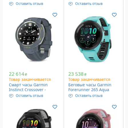
02805-01)
Black Silicone Band
Оставить отзыв
Оставить отзыв
Дисплей: черно-белый,
Дисплей: 1.2″ (30 мм), 390
1.1” (28 мм), 176 x 176
x 390 пикселей
пикселей
Память: 4 Гб
Датчики: GPS, шагомер,
Вес: 53 грамма
компас, и др.
Вес: 67 грамм
Цвет: Flame Red
Солнечная подзарядка
22 614
23 538
₴
₴
Товар заканчивается
Товар заканчивается
Смарт часы Garmin
Беговые часы Garmin
Instinct Crossover -
Forerunner 265 Aqua
Standard Edition, Blue
(010-02810-12)
Оставить отзыв
Оставить отзыв
Granite (010-02730-04)
Диагональ дисплея: 2.3 х
Дисплей: Amoled, 1.3”
2.3 см
(32.5 мм), 416 х 416
Разрешение дисплея:
пикселей
208 x 208 пикселей
Датчики: Wi-Fi, Bluetooth,
Вес: 65 грамм
GPS и др.