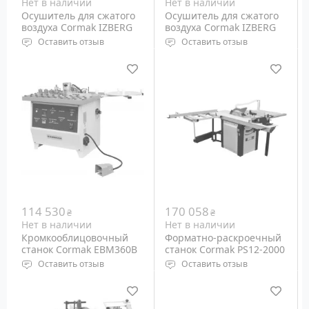
Нет в наличии
Нет в наличии
Осушитель для сжатого
Осушитель для сжатого
воздуха Cormak IZBERG
воздуха Cormak IZBERG
N10S
N20S
Оставить отзыв
Оставить отзыв
Производительность:
Производительность:
1500 л/мин
2800 л/мин
Мощность: 290 Ватт
Мощность: 690 Ватт
Вес: 45 кг
Вес: 55 кг
114 530
170 058
₴
₴
Нет в наличии
Нет в наличии
Кромкооблицовочный
Форматно-раскроечный
станок Cormak EBM360B
станок Cormak PS12-2000
Оставить отзыв
Оставить отзыв
Мощность: 0.4 кВт
Двигатель: 380 Вольт, 3.8
Минимальный радиус:
кВт