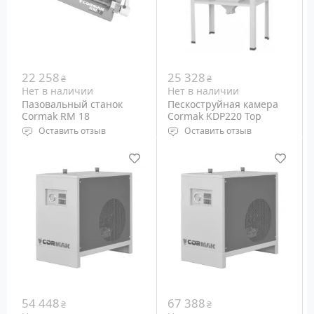
22 258
25 328
₴
₴
Нет в наличии
Нет в наличии
Пазовальный станок
Пескоструйная камера
Cormak RM 18
Cormak KDP220 Top
Оставить отзыв
Оставить отзыв
Максимальная толщина
Давление: 2.75 - 5.5 бар
листа: 1.21 мм (мягкая
Объем камеры: 220
сталь)
литров
Рабочая глубина: 490 мм
Расход воздуха: 400 - 700
Вес: 26 кг
л/мин
Вес: 49 кг
54 448
67 388
₴
₴