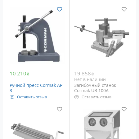
10 210
19 858
₴
₴
Нет в наличии
Ручной пресс Cormak AP
Загибочный станок
3
Cormak UB 100A
Оставить отзыв
Оставить отзыв
Усилие: 3 тонны
Угол гибки: 120°
Диаметр стола: 163 мм
Вес: 36 кг
Вес: 65 кг