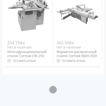
20°
Наклон пилы: 45°
Вес: 190 кг
Вес: 275 кг
234 758
405 508
₴
₴
Нет в наличии
Нет в наличии
Многофункциональный
Форматно-раскроечный
станок Cormak CM 250
станок Cormak MJ45-KD3
Оставить отзыв
Оставить отзыв
Функции: Циркулярная
Главный двигатель: 380
пила, рейсмус, фрезер
Вольт, 5.5 кВт
Питание: Сеть 220 Вольт
Наклон пилы: 0-45°
Вес: 290 кг
Вес: 850 кг
Загрузка...