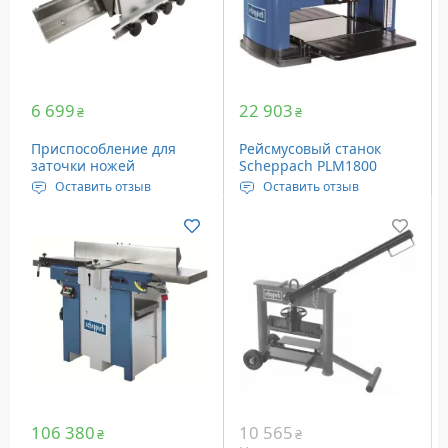
6 699
22 903
₴
₴
Приспособление для
Рейсмусовый станок
заточки ножей
Scheppach PLM1800
Scheppach JIG380
Оставить отзыв
Оставить отзыв
Размеры: 59.2x24.2x11.6
Напряжение: 220 Вольт
см
Мощность: 1500 Ватт
Вес: 5.95 кг
Максимальная ширина
рейсмусования: 330 мм
Максимальная высота
рейсмусования: 152 мм
106 380
10 565
₴
₴