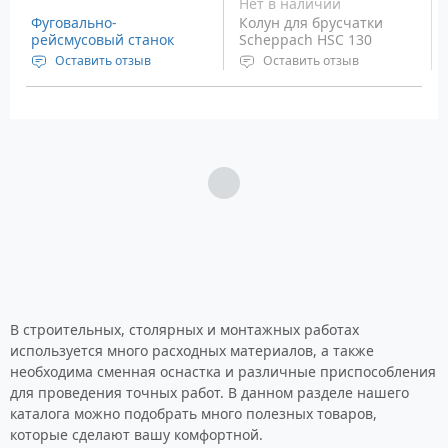
Нет в наличии
Фуговально-
Колун для брусчатки
рейсмусовый станок
Scheppach HSC 130
Scheppach Plana 4.1c
Оставить отзыв
Оставить отзыв
400V 2.5kW
Напряжение: 380 Вольт,
Толщина разреза: 140 мм
3 фазы
Длина разреза: 330 мм
Мощность: 2500 Ватт
Вес: 42 кг
Частота вращения
шпинделя: 4400 об/мин
Загрузка...
Вес: 292 кг
В строительных, столярных и монтажных работах
используется много расходных материалов, а также
необходима сменная оснастка и различные приспособления
для проведения точных работ. В данном разделе нашего
каталога можно подобрать много полезных товаров,
которые сделают вашу комфортной.