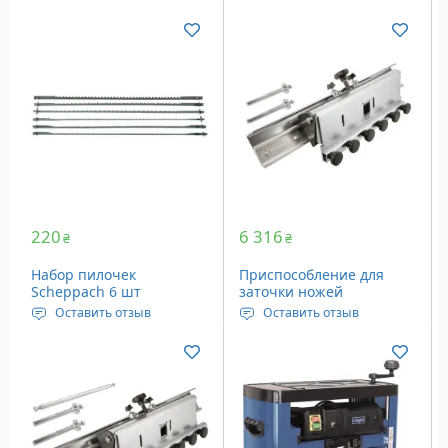
220
6 316
₴
₴
Набор пилочек
Приспособление для
Scheppach 6 шт
заточки ножей
(‎88000013)
Scheppach JIG320
Оставить отзыв
Оставить отзыв
Набор лобзиковых
Размеры: 55x20x10.8 см
полотен со штифтом 135
Вес: 5.46 кг
x 2 x 0.25 мм / 25Т.