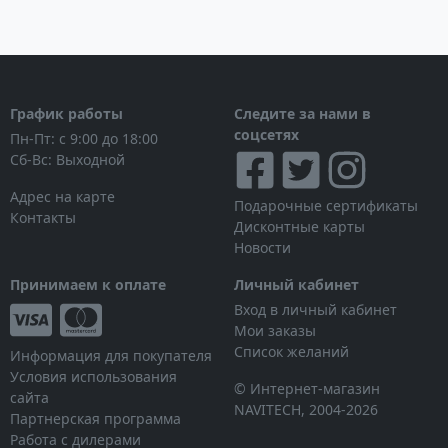
График работы
Следите за нами в
соцсетях
Пн-Пт: с 9:00 до 18:00
Сб-Вс: Выходной
Адрес на карте
Подарочные сертификаты
Контакты
Дисконтные карты
Новости
Принимаем к оплате
Личный кабинет
Вход в личный кабинет
Мои заказы
Список желаний
Информация для покупателя
Условия использования
© Интернет-магазин
сайта
NAVITECH, 2004-2026
Партнерская программа
Работа с дилерами