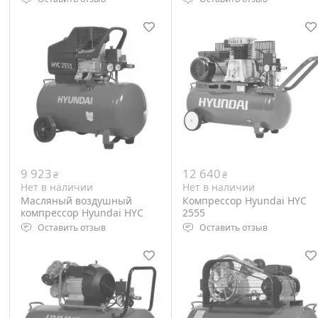
Питание: 220 Вольт
Мощность двигателя: 1000
Рабочее давление: 8 Бар
Ватт
Вес: 24 кг
Производительность
компрессора: 180 л/мин
Объем ресивера: 24 литро
Максимальное давление: 8
Бар
9 923
12 640
₴
₴
Нет в наличии
Нет в наличии
Масляный воздушный
Компрессор Hyundai HYC
компрессор Hyundai HYC
2555
2551
Оставить отзыв
Оставить отзыв
Питание: 220 Вольт
Тип компрессора: ременно
Рабочее давление: 8 Бар
Мощность двигателя: 3 кВт
Вес: 30 кг
Выходная мощность 3 л.с.
Объем ресивера: 50 л
Вес: 50,7 кг