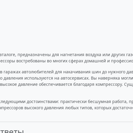
талоге, предназначены для нагнетания воздуха или других газо
рессоры востребованы во многих сферах домашней и профессио
в гаражах автолюбителей для накачивания шин до нужного да
 давления используются на автосервисах. Вы наверняка могли
 высокое давление обеспечивается благодаря компрессору. Су
едующими достоинствами: практически бесшумная работа, про
рессоров высокого давления любых типов, которых достаточно
ответы