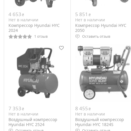
4 653
5 851
₴
₴
Нет в наличии
Нет в наличии
Компрессор Hyundai HYC
Компрессор Hyundai HYC
2024
2050
1 отзыв
Оставить отзыв
Тип: поршневой
Тип компрессора:
Давление: 8 Бар
поршневой
Производительность: 250 л/
Мощность двигателя: 2,5
мин
кВт
Объем ресивера: 24 л
Выходная мощность: 2,5 л.с
Вес: 24 кг
Объем ресивера: 34 л
Вес: 34 кг
7 353
8 455
₴
₴
Нет в наличии
Нет в наличии
Воздушный компрессор
Воздушный компрессор
Hyundai HYC 2524
Hyundai HYC 1824S
Оставить отзыв
Оставить отзыв