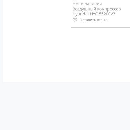
Нет в наличии
Воздушный компрессор
Hyundai HYC 55200V3
Оставить отзыв
Мощность 5.5 л.с.
Рабочее давление: 8 бар
Производительность: 516 л/
мин
Вес: 140 кг