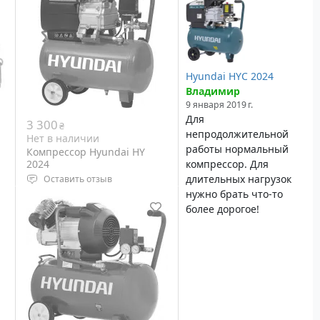
Hyundai HYC 2024
Владимир
9 января 2019 г.
Для
3 300
₴
непродолжительной
Нет в наличии
работы нормальный
Компрессор Hyundai HY
2024
компрессор. Для
длительных нагрузок
Оставить отзыв
нужно брать что-то
0
Тип компрессора:
более дорогое!
поршневой
Мощность двигателя: 2 кВт
Выходная мощность: 2,5 л.с.
Объем ресивера: 24 л
Вес: 24 кг