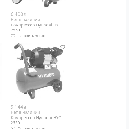
6 400
₴
Нет в наличии
Компрессор Hyundai HY
2550
Оставить отзыв
Тип компрессора:
поршневой
Мощность двигателя: 2,2
кВт
.
Выходная мощность: 3,0 л.с.
Вес: 38 кг
9 144
₴
Нет в наличии
Компрессор Hyundai HYC
2550
Оставить отзыв