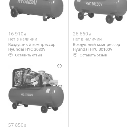
16 910
26 660
₴
₴
Нет в наличии
Нет в наличии
Воздушный компрессор
Воздушный компрессор
Hyundai HYC 3080V
Hyundai HYC 30100V
Оставить отзыв
Оставить отзыв
Питание: 220 Вольт;
Питание: 220 Вольт;
Рабочее давление: 8 Бар;
Рабочее давление: 8 Бар;
Вес: 40 кг;
Вес: 88 кг;
57 850
₴