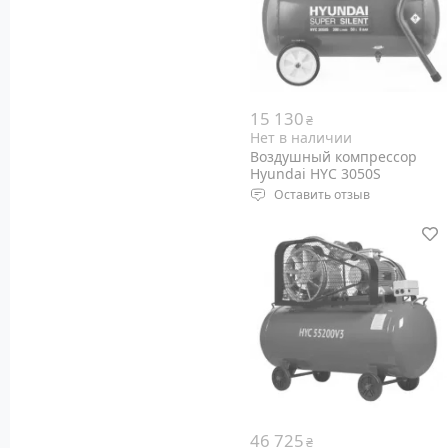
Вес: 50 кг
15 130
₴
Нет в наличии
Воздушный компрессор
Hyundai HYC 3050S
Оставить отзыв
Мощность двигателя: 2000
Ватт
Производительность
компрессора: 300 л/мин
Объем ресивера: 50 литров
Максимальное давление: 8
Бар
46 725
₴