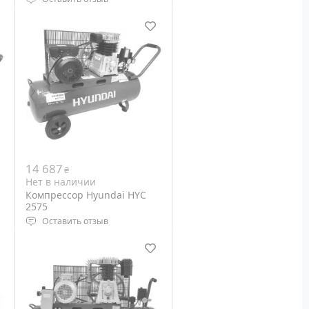
Тип компрессора:
поршневой
Мощность двигателя: 3 кВт
Выходная мощность: 3 л.с.
в
Объем ресивера: 50 л
Вес: 38 кг
14 687
₴
Нет в наличии
Компрессор Hyundai HYC
2575
Оставить отзыв
й
Тип компрессора: ременной
Мощность двигателя: 3 кВт
Выходная мощность 3 л.с.
Объем ресивера: 75 л
Вес: 60 кг