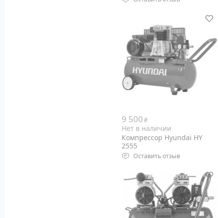
Мощность двигателя: 750
Ватт
Производительность
компрессора: 140 л/мин
Объем ресивера: 6 литров
Максимальное давление: 8
Бар
9 500
₴
Нет в наличии
Компрессор Hyundai HY
2555
Оставить отзыв
Тип компрессора:
поршневой
Мощность двигателя: 2,2
кВт
Выходная мощность: 4,0 л.с.