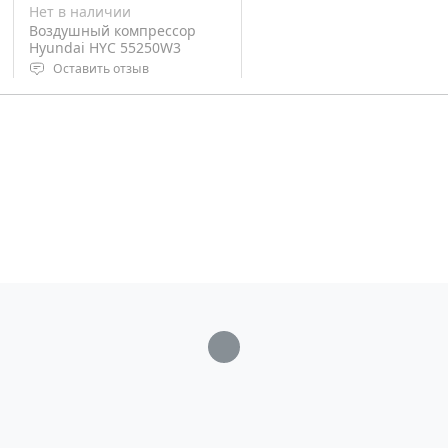
Нет в наличии
Воздушный компрессор
Hyundai HYC 55250W3
Оставить отзыв
Мощность 5.5 л.с.
Рабочее давление: 8 бар
Производительность: 710 л/
мин
Вес: 160 кг
Загрузка...