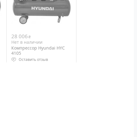
28 006
₴
Нет в наличии
Компрессор Hyundai HYC
4105
Оставить отзыв
Тип компрессора: ременной
Мощность двигателя: 3,67
кВт
Выходная мощность 5,7 л.с.
Объем ресивера: 100 л
Вес: 60 91,8