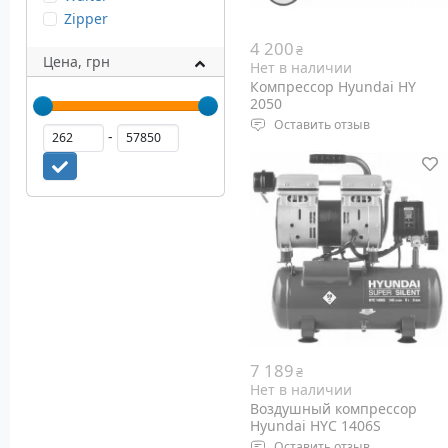
Zipper
4 200
₴
Цена, грн
Нет в наличии
Компрессор Hyundai HY
2050
Оставить отзыв
-
Тип компрессора:
поршневой
Мощность двигателя: 2 кВт
Выходная мощность: 2,5 л.с.
Объем ресивера: 50 л
Вес: 24 кг
7 189
₴
Нет в наличии
Воздушный компрессор
Hyundai HYC 1406S
Оставить отзыв