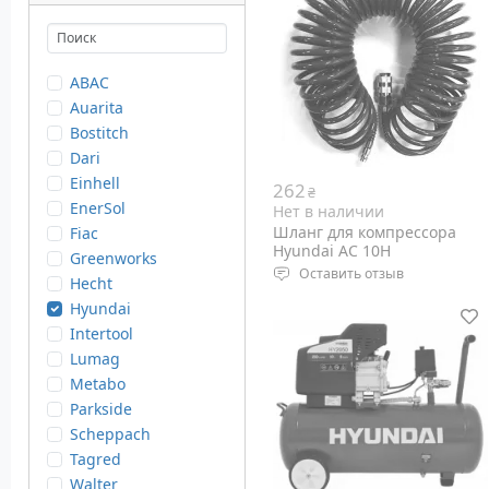
ABAC
Auarita
Bostitch
Dari
Einhell
262
₴
EnerSol
Нет в наличии
Шланг для компрессора
Fiac
Hyundai AC 10H
Greenworks
Оставить отзыв
Hecht
Максимальное давление: 40
Hyundai
бар
Intertool
Внешняя резьба: 1/4 дюйм
Lumag
Внутренняя резьба: 1/4
Metabo
дюйм
Parkside
Scheppach
Tagred
Walter